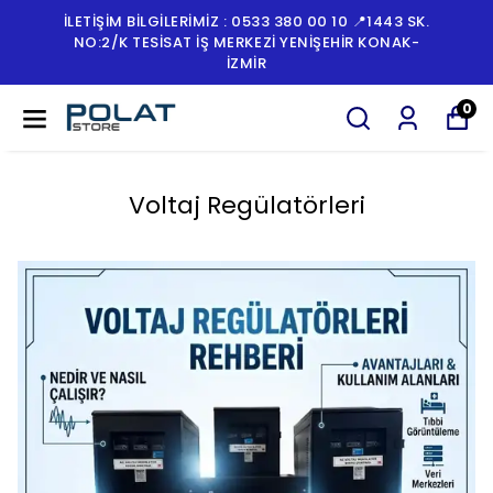
İLETİŞİM BİLGİLERİMİZ : 0533 380 00 10 📍1443 SK.
NO:2/K TESISAT İŞ MERKEZI YENIŞEHIR KONAK-
İZMİR
0
Voltaj Regülatörleri