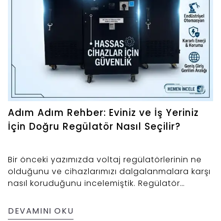
Adım Adım Rehber: Eviniz ve İş Yeriniz
İçin Doğru Regülatör Nasıl Seçilir?
Bir önceki yazımızda voltaj regülatörlerinin ne
olduğunu ve cihazlarımızı dalgalanmalara karşı
nasıl koruduğunu incelemiştik. Regülatör
almaya karar verdiyseniz, şimdi en kritik
aşamadasınız
DEVAMINI OKU