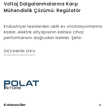
Voltaj Dalgalanmalarına Karşı
Mühendislik Çözümü: Regülatör
Endüstriyel tesislerden akıllı ev otomasyonlarına
kadar, elektrik altyapısının kalitesi cihaz
performansını doğrudan belirler. Şehir
şebekesinde meydana gelen anlık gerilim
düşümleri
DEVAMINI OKU
Kategoriler