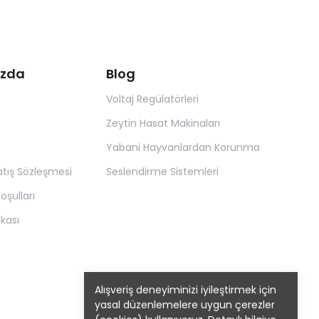
ızda
Blog
Voltaj Regülatörleri
Zeytin Hasat Makinaları
Yabani Hayvanlardan Korunma
atış Sözleşmesi
Seslendirme Sistemleri
oşulları
tikası
Alışveriş deneyiminizi iyileştirmek için
yasal düzenlemelere uygun çerezler