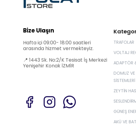
Bize Ulaşın
Kategor
Hafta içi 09:00- 18:00 saatleri
TRAFOLAR
arasında hizmet vermekteyiz.
VOLTAJ R
📍
1443 Sk. No:2/K Tesisat İş Merkezi
ADAPTÖR 
Yenişehir Konak İZMİR
DOMUZ VE
SİSTEMLERİ
ZEYTİN HA
SESLENDİRM
GÜNEŞ ENER
AKÜ VE BA