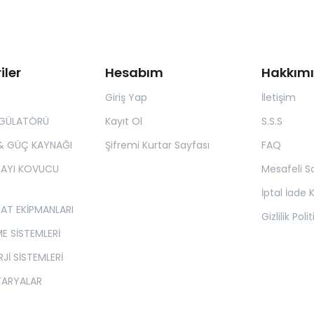
iler
Hesabım
Hakkım
Giriş Yap
İletişim
EGÜLATÖRÜ
Kayıt Ol
S.S.S
& GÜÇ KAYNAĞI
Şifremi Kurtar Sayfası
FAQ
 AYI KOVUCU
Mesafeli S
İptal İade K
SAT EKİPMANLARI
Gizlilik Poli
E SİSTEMLERİ
Jİ SİSTEMLERİ
TARYALAR