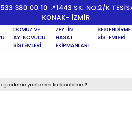
 0533 380 00 10 📍1443 SK. NO:2/K TESI
KONAK- İZMİR
DOMUZ VE
ZEYTİN
SESLENDİRME
RÜ
AYI KOVUCU
HASAT
SİSTEMLERİ
SİSTEMLERİ
EKİPMANLARI
ngi ödeme yöntemini kullanabilirim?