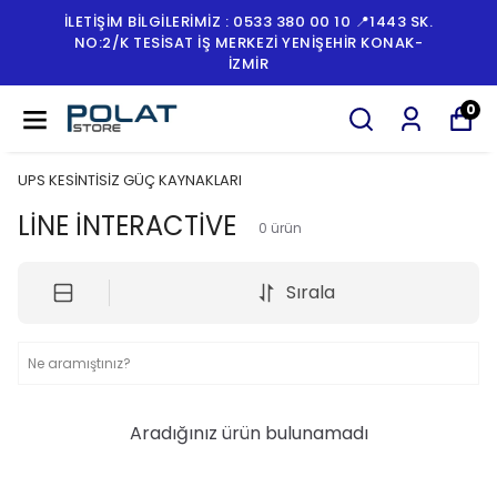
İLETİŞİM BİLGİLERİMİZ : 0533 380 00 10 📍1443 SK.
NO:2/K TESISAT İŞ MERKEZI YENIŞEHIR KONAK-
İZMİR
0
UPS KESİNTİSİZ GÜÇ KAYNAKLARI
LİNE İNTERACTİVE
0
ürün
Sırala
Aradığınız ürün bulunamadı