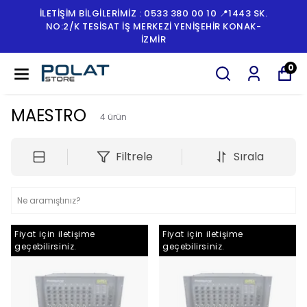
İLETİŞİM BİLGİLERİMİZ : 0533 380 00 10 📍1443 SK.
NO:2/K TESISAT İŞ MERKEZI YENIŞEHIR KONAK-
İZMİR
0
MAESTRO
4
ürün
Filtrele
Sırala
Fiyat için iletişime
Fiyat için iletişime
geçebilirsiniz.
geçebilirsiniz.