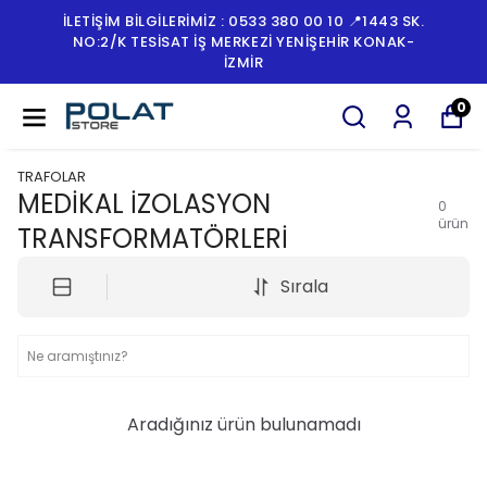
İLETİŞİM BİLGİLERİMİZ : 0533 380 00 10 📍1443 SK.
NO:2/K TESISAT İŞ MERKEZI YENIŞEHIR KONAK-
İZMİR
0
TRAFOLAR
MEDİKAL İZOLASYON
0
ürün
TRANSFORMATÖRLERİ
Sırala
Aradığınız ürün bulunamadı