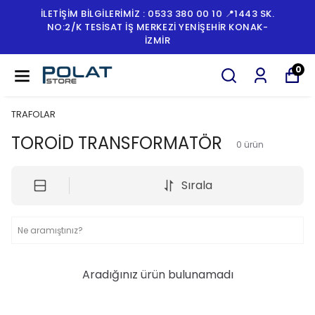
İLETİŞİM BİLGİLERİMİZ : 0533 380 00 10 📍1443 SK.
NO:2/K TESISAT İŞ MERKEZI YENIŞEHIR KONAK-
İZMİR
0
TRAFOLAR
TOROİD TRANSFORMATÖR
0
ürün
Sırala
Aradığınız ürün bulunamadı