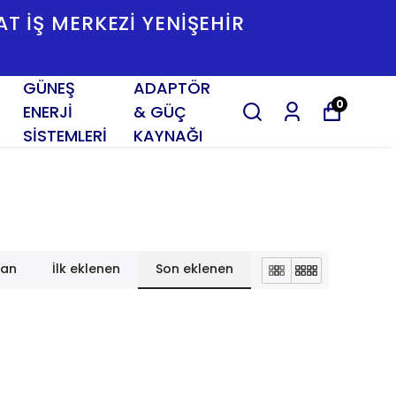
3 SK. NO:2/K TESISAT İŞ MERKEZI YENIŞE
İZMİR
GÜNEŞ
ADAPTÖR
0
ENERJİ
& GÜÇ
SİSTEMLERİ
KAYNAĞI
lan
İlk eklenen
Son eklenen