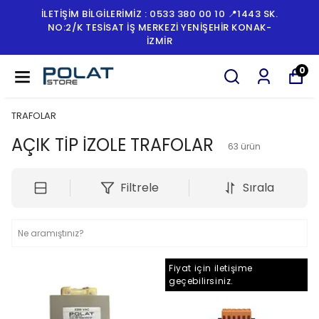
İLETİŞİM BİLGİLERİMİZ : 0533 380 00 10 📍1443 SK.
NO:2/K TESISAT İŞ MERKEZI YENIŞEHIR KONAK-
İZMİR
0
TRAFOLAR
AÇIK TİP İZOLE TRAFOLAR
63
ürün
Filtrele
Sırala
Fiyat için iletişime
geçebilirsiniz.