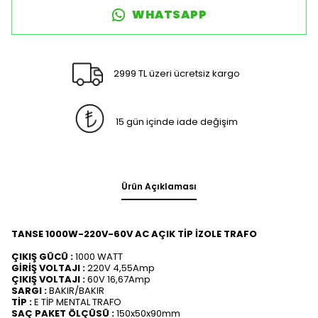
WHATSAPP
2999 TL üzeri ücretsiz kargo
15 gün içinde iade değişim
Ürün Açıklaması
TANSE 1000W-220V-60V AC AÇIK TİP İZOLE TRAFO
ÇIKIŞ GÜCÜ :
1000 WATT
GİRİŞ VOLTAJI :
220V 4,55Amp
ÇIKIŞ VOLTAJI :
60V 16,67Amp
SARGI :
BAKIR/BAKIR
TİP :
E TİP MENTAL TRAFO
SAÇ PAKET ÖLÇÜSÜ :
150x50x90mm