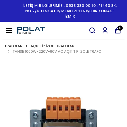
İLETİŞİM BİLGİLERİMİZ : 0533 380 00 10 📍1443 SK.
NO:2/K TESISAT İŞ MERKEZI YENIŞEHIR KONAK-
İZMİR
0
TRAFOLAR
AÇIK TİP İZOLE TRAFOLAR
TANSE 1000W-220V-60V AC AÇIK TİP İZOLE TRAFO