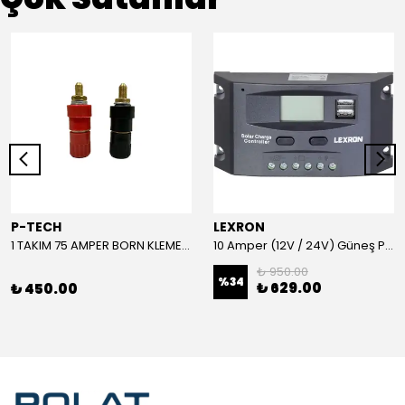
P-TECH
LEXRON
1 TAKIM 75 AMPER BORN KLEMENS (KIRMIZI-SİYAH)
10 Amper (12V / 24V) Güneş Paneli Şarj Kontrol Cihazı
₺ 950.00
%
34
₺ 629.00
₺ 450.00