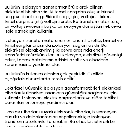
Bu ürün, izolasyon transformatörü olarak bilinen
elektriksel bir cihazdır. İki temel sargıdan oluşur: birincil
sargı ve ikincil sargı. Birincil sargı, giriş voltajını alırken,
ikincil sargı ise çıkış voltajını üretir. Bu transformatör türü,
bir voltaj seviyesini başka bir seviyeye dönüştürmek veya
izole etmek için kullanılır.
İzolasyon transformatörünün en önemli özelliği, birincil ve
ikincil sargılar arasında izolasyon sağlamasıdır. Bu,
elektriksel olarak ayrılmış iki devre arasında enerji
transferini mümkün kılar. Bu izolasyon, elektriksel güvenliği
artırır, toprak hatalarının etkisini azaltır ve cihazların
korunmasına yardımcı olur.
Bu ürünün kullanım alanları çok çeşitlidir. Özellikle
aşağıdaki durumlarda tercih edilir:
Elektriksel Güvenlik: İzolasyon transformatörleri, elektriksel
cihazları kullanırken insanların güvenliğini sağlamak için
kullanılır. İzolasyon, elektrik çarpmalarını ve diğer tehlikeli
durumları önlemeye yardımcı olur.
Hassas Cihazlar: Duyarlı elektronik cihazlar, istenmeyen
gürültü ve dalgalanmaları engellemek için izolasyon
transformatörleriyle korunabilir. Bu cihazlar, istikrarlı bir
güç kaynağına ihtiyaç duyar.