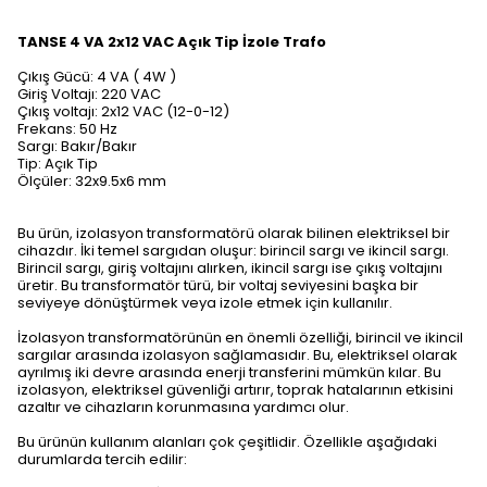
TANSE 4 VA 2x12 VAC Açık Tip İzole Trafo
Çıkış Gücü: 4 VA ( 4W )
Giriş Voltajı: 220 VAC
Çıkış voltajı: 2x12 VAC (12-0-12)
Frekans: 50 Hz
Sargı: Bakır/Bakır
Tip: Açık Tip
Ölçüler: 32x9.5x6 mm
Bu ürün, izolasyon transformatörü olarak bilinen elektriksel bir
cihazdır. İki temel sargıdan oluşur: birincil sargı ve ikincil sargı.
Birincil sargı, giriş voltajını alırken, ikincil sargı ise çıkış voltajını
üretir. Bu transformatör türü, bir voltaj seviyesini başka bir
seviyeye dönüştürmek veya izole etmek için kullanılır.
İzolasyon transformatörünün en önemli özelliği, birincil ve ikincil
sargılar arasında izolasyon sağlamasıdır. Bu, elektriksel olarak
ayrılmış iki devre arasında enerji transferini mümkün kılar. Bu
izolasyon, elektriksel güvenliği artırır, toprak hatalarının etkisini
azaltır ve cihazların korunmasına yardımcı olur.
Bu ürünün kullanım alanları çok çeşitlidir. Özellikle aşağıdaki
durumlarda tercih edilir: