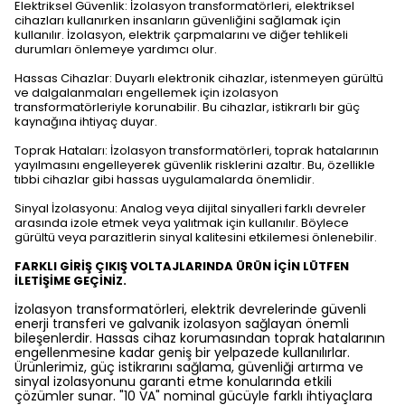
Elektriksel Güvenlik: İzolasyon transformatörleri, elektriksel
cihazları kullanırken insanların güvenliğini sağlamak için
kullanılır. İzolasyon, elektrik çarpmalarını ve diğer tehlikeli
durumları önlemeye yardımcı olur.
Hassas Cihazlar: Duyarlı elektronik cihazlar, istenmeyen gürültü
ve dalgalanmaları engellemek için izolasyon
transformatörleriyle korunabilir. Bu cihazlar, istikrarlı bir güç
kaynağına ihtiyaç duyar.
Toprak Hataları: İzolasyon transformatörleri, toprak hatalarının
yayılmasını engelleyerek güvenlik risklerini azaltır. Bu, özellikle
tıbbi cihazlar gibi hassas uygulamalarda önemlidir.
Sinyal İzolasyonu: Analog veya dijital sinyalleri farklı devreler
arasında izole etmek veya yalıtmak için kullanılır. Böylece
gürültü veya parazitlerin sinyal kalitesini etkilemesi önlenebilir.
FARKLI GİRİŞ ÇIKIŞ VOLTAJLARINDA ÜRÜN İÇİN LÜTFEN
İLETİŞİME GEÇİNİZ.
İzolasyon transformatörleri, elektrik devrelerinde güvenli
enerji transferi ve galvanik izolasyon sağlayan önemli
bileşenlerdir. Hassas cihaz korumasından toprak hatalarının
engellenmesine kadar geniş bir yelpazede kullanılırlar.
Ürünlerimiz, güç istikrarını sağlama, güvenliği artırma ve
sinyal izolasyonunu garanti etme konularında etkili
çözümler sunar. "10 VA" nominal gücüyle farklı ihtiyaçlara