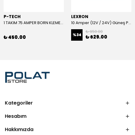
P-TECH
LEXRON
1 TAKIM 75 AMPER BORN KLEMENS (KIRMIZI-SİYAH)
10 Amper (12V / 24V) Güneş Paneli Şarj Kontrol Cihazı
₺ 950.00
%
34
₺ 629.00
₺ 450.00
Kategoriler
Hesabım
Hakkımızda