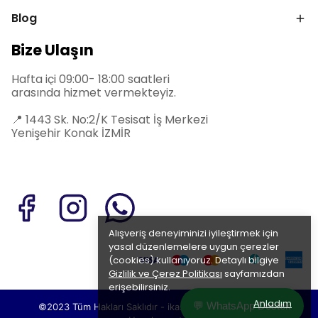
Blog
Bize Ulaşın
Hafta içi 09:00- 18:00 saatleri
arasında hizmet vermekteyiz.
📍
1443 Sk. No:2/K Tesisat İş Merkezi
Yenişehir Konak İZMİR
Alışveriş deneyiminizi iyileştirmek için
yasal düzenlemelere uygun çerezler
(cookies) kullanıyoruz. Detaylı bilgiye
Gizlilik ve Çerez Politikası
sayfamızdan
erişebilirsiniz.
Anladım
💬 WhatsApp Destek
©2023 Tüm Hakları Saklıdır - ikas E-Ticaret
Altyapısı ile