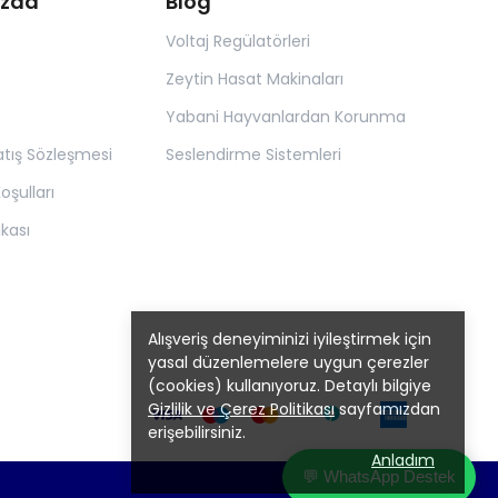
ızda
Blog
Voltaj Regülatörleri
Zeytin Hasat Makinaları
Yabani Hayvanlardan Korunma
atış Sözleşmesi
Seslendirme Sistemleri
oşulları
tikası
Alışveriş deneyiminizi iyileştirmek için
yasal düzenlemelere uygun çerezler
(cookies) kullanıyoruz. Detaylı bilgiye
Gizlilik ve Çerez Politikası
sayfamızdan
erişebilirsiniz.
Anladım
💬 WhatsApp Destek