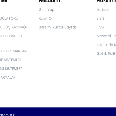
iler
Hesabım
Hakkım
Giriş Yap
İletişim
EGÜLATÖRÜ
Kayıt Ol
S.S.S
& GÜÇ KAYNAĞI
Şifremi Kurtar Sayfası
FAQ
 AYI KOVUCU
Mesafeli S
İptal İade K
SAT EKİPMANLARI
Gizlilik Poli
E SİSTEMLERİ
Jİ SİSTEMLERİ
TARYALAR
rlanmıştır.