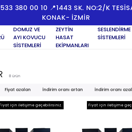
 0533 380 00 10 📍1443 SK. NO:2/K TESI
KONAK- İZMİR
DOMUZ VE
ZEYTİN
SESLENDİRME
RÜ
AYI KOVUCU
HASAT
SİSTEMLERİ
SİSTEMLERİ
EKİPMANLARI
R
8
ürün
Fiyat azalan
İndirim oranı artan
İndirim oranı aza
Fiyat için iletişime geçebilirsiniz.
Fiyat için iletişime geç