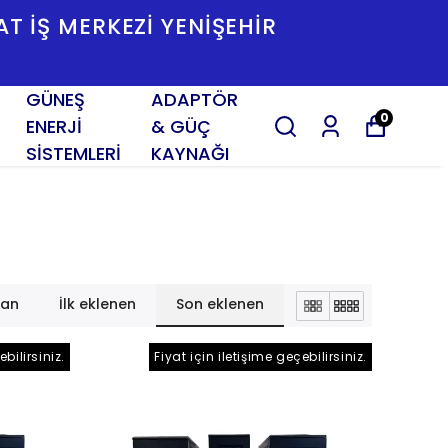
SAT İŞ MERKEZI YENIŞEHIR
GÜNEŞ
ADAPTÖR
0
ENERJİ
& GÜÇ
SİSTEMLERİ
KAYNAĞI
lan
İlk eklenen
Son eklenen
ebilirsiniz.
Fiyat için iletişime geçebilirsiniz.