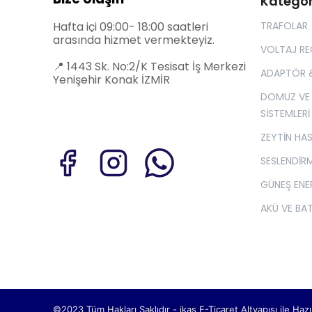
Kategor
Hafta içi 09:00- 18:00 saatleri
TRAFOLAR
arasında hizmet vermekteyiz.
VOLTAJ R
📍
1443 Sk. No:2/K Tesisat İş Merkezi
ADAPTÖR 
Yenişehir Konak İZMİR
DOMUZ VE
SİSTEMLERİ
ZEYTİN HA
SESLENDİRM
GÜNEŞ ENER
AKÜ VE BA
©2023 Tüm Hakları Saklıdır - ikas E-Ticaret
Altyapısı ile Hazı