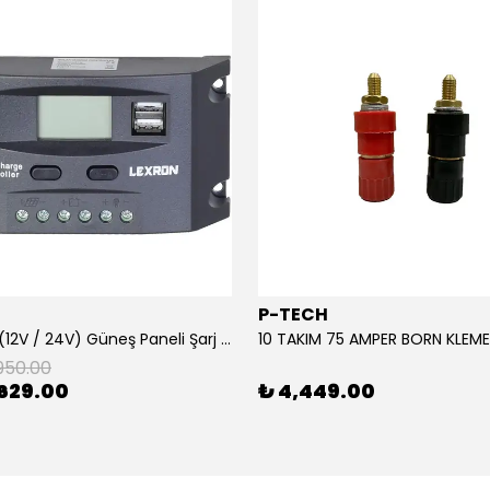
P-TECH
10 Amper (12V / 24V) Güneş Paneli Şarj Kontrol Cihazı
950.00
629.00
₺ 4,449.00