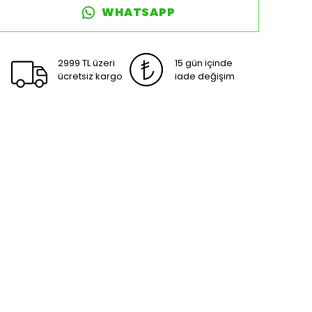
WHATSAPP
2999 TL üzeri
15 gün içinde
ücretsiz kargo
iade değişim