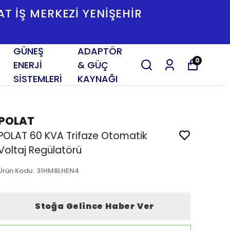
SAT İŞ MERKEZI YENIŞEHIR
GÜNEŞ
ADAPTÖR
0
ENERJİ
& GÜÇ
SİSTEMLERİ
KAYNAĞI
POLAT
POLAT 60 KVA Trifaze Otomatik
Voltaj Regülatörü
Ürün Kodu
:
31HM8LHEN4
Stoğa Gelince Haber Ver