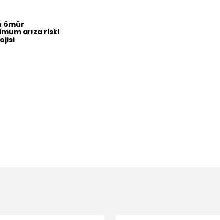
un ömür
imum arıza riski
jisi