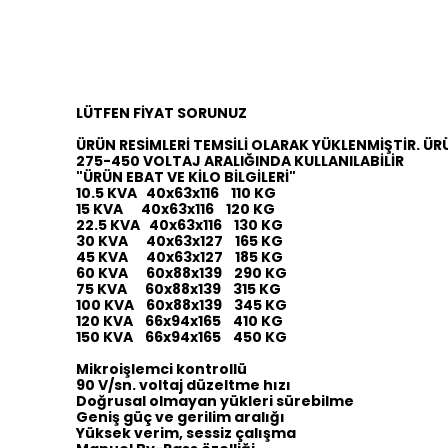
LÜTFEN FİYAT SORUNUZ
ÜRÜN RESİMLERİ TEMSİLİ OLARAK YÜKLENMİŞTİR. ÜR
275-450 VOLTAJ ARALIĞINDA KULLANILABİLİR
"ÜRÜN EBAT VE KİLO BİLGİLERİ"
10.5 KVA 40x63x116 110 KG
15 KVA 40x63x116 120 KG
22.5 KVA 40x63x116 130 KG
30 KVA 40x63x127 165 KG
45 KVA 40x63x127 185 KG
60 KVA 60x88x139 290 KG
75 KVA 60x88x139 315 KG
100 KVA 60x88x139 345 KG
120 KVA 66x94x165 410 KG
150 KVA 66x94x165 450 KG
Mikroişlemci kontrollü
90 V/sn. voltaj düzeltme hızı
Doğrusal olmayan yükleri sürebilme
Geniş güç ve gerilim aralığı
Yüksek verim, sessiz çalışma