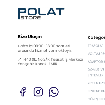
Bize Ulaşın
Kategor
Hafta içi 09:00- 18:00 saatleri
TRAFOLAR
arasında hizmet vermekteyiz.
VOLTAJ R
📍
1443 Sk. No:2/K Tesisat İş Merkezi
ADAPTÖR 
Yenişehir Konak İZMİR
DOMUZ VE
SİSTEMLERİ
ZEYTİN HA
SESLENDİRM
GÜNEŞ ENER