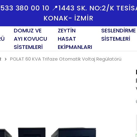
 0533 380 00 10 📍1443 SK. NO:2/K TESI
KONAK- İZMİR
DOMUZ VE
ZEYTİN
SESLENDİRME
RÜ
AYI KOVUCU
HASAT
SİSTEMLERİ
SİSTEMLERİ
EKİPMANLARI
R
POLAT 60 KVA Trifaze Otomatik Voltaj Regülatörü