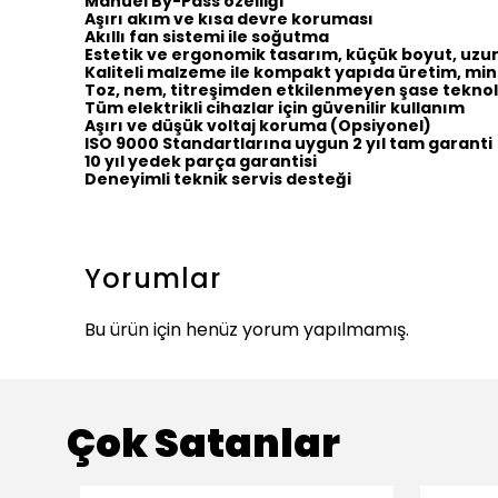
Manuel By-Pass özelliği
Aşırı akım ve kısa devre koruması
Akıllı fan sistemi ile soğutma
Estetik ve ergonomik tasarım, küçük boyut, uz
Kaliteli malzeme ile kompakt yapıda üretim, min
Toz, nem, titreşimden etkilenmeyen şase teknolo
Tüm elektrikli cihazlar için güvenilir kullanım
Aşırı ve düşük voltaj koruma (Opsiyonel)
ISO 9000 Standartlarına uygun 2 yıl tam garanti
10 yıl yedek parça garantisi
Deneyimli teknik servis desteği
Yorumlar
Bu ürün için henüz yorum yapılmamış.
Çok Satanlar