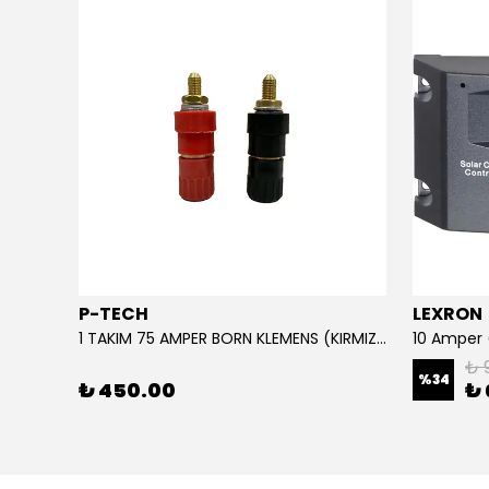
P-TECH
LEXRON
220 Giriş - 110 Çıkış Çevirici Trafo Converter (3 KVA) IP TİP
1 TAKIM 75 AMPER BORN KLEMENS (KIRMIZI-SİYAH)
₺ 
%
34
₺ 450.00
₺ 