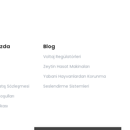
ızda
Blog
Voltaj Regülatörleri
Zeytin Hasat Makinaları
Yabani Hayvanlardan Korunma
atış Sözleşmesi
Seslendirme Sistemleri
oşulları
tikası