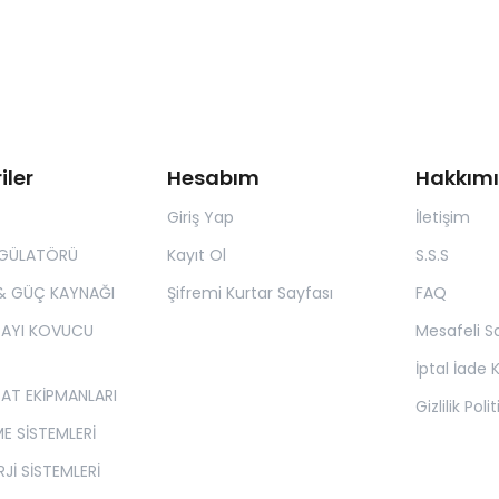
iler
Hesabım
Hakkım
Giriş Yap
İletişim
EGÜLATÖRÜ
Kayıt Ol
S.S.S
& GÜÇ KAYNAĞI
Şifremi Kurtar Sayfası
FAQ
 AYI KOVUCU
Mesafeli S
İptal İade K
SAT EKİPMANLARI
Gizlilik Poli
E SİSTEMLERİ
Jİ SİSTEMLERİ