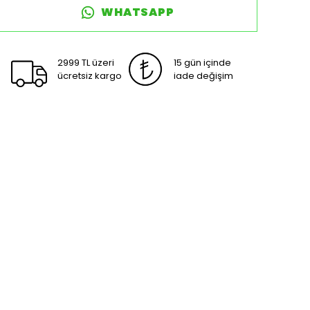
WHATSAPP
2999 TL üzeri
15 gün içinde
ücretsiz kargo
iade değişim