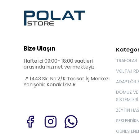
Bize Ulaşın
Kategor
Hafta içi 09:00- 18:00 saatleri
TRAFOLAR
arasında hizmet vermekteyiz.
VOLTAJ R
📍
1443 Sk. No:2/K Tesisat İş Merkezi
ADAPTÖR 
Yenişehir Konak İZMİR
DOMUZ VE
SİSTEMLERİ
ZEYTİN HA
SESLENDİRM
GÜNEŞ ENER