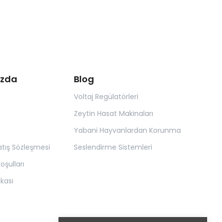
ızda
Blog
Voltaj Regülatörleri
Zeytin Hasat Makinaları
Yabani Hayvanlardan Korunma
atış Sözleşmesi
Seslendirme Sistemleri
oşulları
tikası