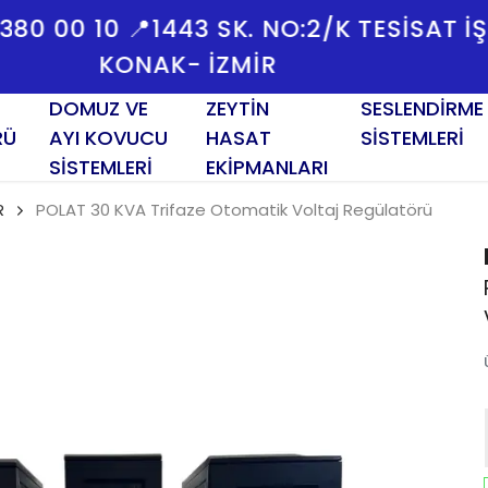
 0533 380 00 10 📍1443 SK. NO:2/K TESI
KONAK- İZMİR
DOMUZ VE
ZEYTİN
SESLENDİRME
RÜ
AYI KOVUCU
HASAT
SİSTEMLERİ
SİSTEMLERİ
EKİPMANLARI
R
POLAT 30 KVA Trifaze Otomatik Voltaj Regülatörü