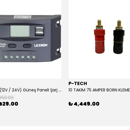
P-TECH
10 Amper (12V / 24V) Güneş Paneli Şarj Kontrol Cihazı
950.00
629.00
₺ 4,449.00