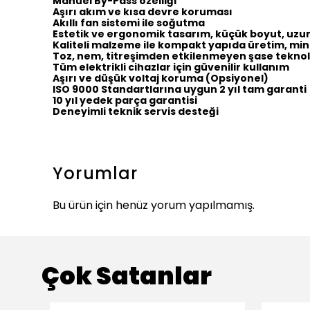
Manuel By-Pass özelliği
Aşırı akım ve kısa devre koruması
Akıllı fan sistemi ile soğutma
Estetik ve ergonomik tasarım, küçük boyut, uz
Kaliteli malzeme ile kompakt yapıda üretim, min
Toz, nem, titreşimden etkilenmeyen şase teknolo
Tüm elektrikli cihazlar için güvenilir kullanım
Aşırı ve düşük voltaj koruma (Opsiyonel)
ISO 9000 Standartlarına uygun 2 yıl tam garanti
10 yıl yedek parça garantisi
Deneyimli teknik servis desteği
Yorumlar
Bu ürün için henüz yorum yapılmamış.
Çok Satanlar