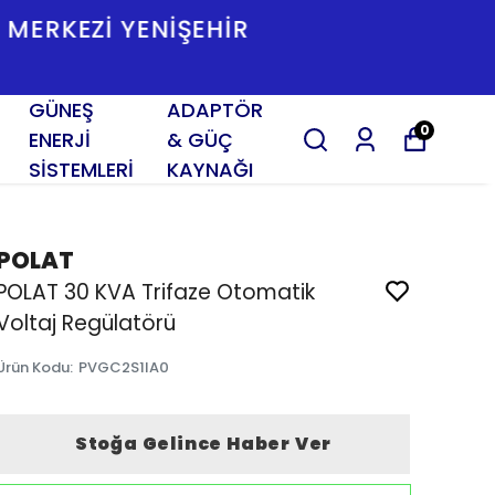
SAT İŞ MERKEZI YENIŞEHIR
GÜNEŞ
ADAPTÖR
0
ENERJİ
& GÜÇ
SİSTEMLERİ
KAYNAĞI
POLAT
POLAT 30 KVA Trifaze Otomatik
Voltaj Regülatörü
Ürün Kodu
:
PVGC2S1IA0
Stoğa Gelince Haber Ver