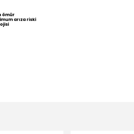
un ömür
imum arıza riski
jisi