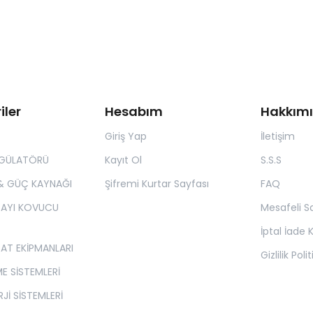
iler
Hesabım
Hakkım
Giriş Yap
İletişim
EGÜLATÖRÜ
Kayıt Ol
S.S.S
& GÜÇ KAYNAĞI
Şifremi Kurtar Sayfası
FAQ
 AYI KOVUCU
Mesafeli S
İptal İade K
SAT EKİPMANLARI
Gizlilik Poli
E SİSTEMLERİ
Jİ SİSTEMLERİ