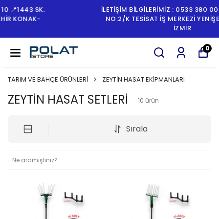
İLETİŞİM BİLGİLERİMİZ : 0533 380 00 10 📍1443 SK.
NO:2/K TESISAT İŞ MERKEZI YENIŞEHIR KONAK-
İZMİR
0
TARIM VE BAHÇE ÜRÜNLERİ
ZEYTİN HASAT EKİPMANLARI
ZEYTİN HASAT SETLERİ
10
ürün
Sırala