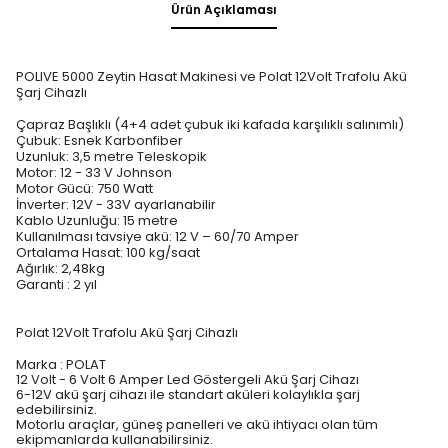
Ürün Açıklaması
POLIVE 5000 Zeytin Hasat Makinesi ve Polat 12Volt Trafolu Akü
Şarj Cihazlı
Çapraz Başlıklı (4+4 adet çubuk iki kafada karşılıklı salınımlı)
Çubuk: Esnek Karbonfiber
Uzunluk: 3,5 metre Teleskopik
Motor: 12 - 33 V Johnson
Motor Gücü: 750 Watt
İnverter: 12V - 33V ayarlanabilir
Kablo Uzunluğu: 15 metre
Kullanılması tavsiye akü: 12 V – 60/70 Amper
Ortalama Hasat: 100 kg/saat
Ağırlık: 2,48kg
Garanti : 2 yıl
Polat 12Volt Trafolu Akü Şarj Cihazlı
Marka : POLAT
12 Volt - 6 Volt 6 Amper Led Göstergeli Akü Şarj Cihazı
6-12V akü şarj cihazı ile standart aküleri kolaylıkla şarj
edebilirsiniz.
Motorlu araçlar, güneş panelleri ve akü ihtiyacı olan tüm
ekipmanlarda kullanabilirsiniz.