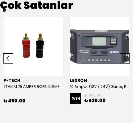
Çok Satanlar
P-TECH
LEXRON
1 TAKIM 75 AMPER BORN KLEMENS (KIRMIZI-SİYAH)
10 Amper (12V / 24V) Güneş Paneli Şarj Kontrol Cihazı
₺ 950.00
%
34
₺ 629.00
₺ 450.00