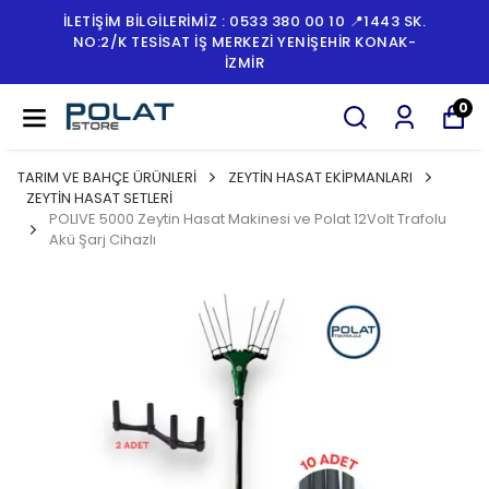
İLETİŞİM BİLGİLERİMİZ : 0533 380 00 10 📍1443 SK.
NO:2/K TESISAT İŞ MERKEZI YENIŞEHIR KONAK-
İZMİR
0
TARIM VE BAHÇE ÜRÜNLERİ
ZEYTİN HASAT EKİPMANLARI
ZEYTİN HASAT SETLERİ
POLIVE 5000 Zeytin Hasat Makinesi ve Polat 12Volt Trafolu
Akü Şarj Cihazlı