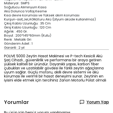
Materyal : SMPS
Soğutucu Aliminyum Kasa
Akü Dolunca Voltaj Kesme
Kısa devre koruması ve Yüksek akım koruması
Kurşun-asit,Jel,AGM,Kuru Akü (Lityum aküde kullanılmaz)
Çıkış Kablo Uzunluğu : 35 Cm
Giriş Kablo Uzunluğu : 120 Cm
Ağırlık : 450 Gr.
Boyut : 200*145*60mm (Kutu)
Renk : Metalik Gri
Gönderim Adet : 1
Garanti : 2 yıl
POLIVE 5000 Zeytin Hasat Makinesi ve P-tech Kesicili Akü
Şarj Cihazlı , güvenilirlik ve performansı bir araya getiren
yüksek kaliteli bir üründür. Dayanıklı yapısı, karbon fiber
çubukları ve uzatılabilir gövdesi ile farklı zeytin ağaçlarına
uyum sağlar. Güçlü motoru, akıllı devre sistemi ve akü
koruması ile verimli bir hasat deneyimi sunar. Zeytinin en
iyisini elde etmek için tercihiniz Zanon Motorlu Polat olmalı
Yorumlar
Yorum Yap
Bu ürün için henüz yorum yapılmamış.