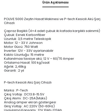
Ürün Açıklaması
POLIVE 5000 Zeytin Hasat Makinesi ve P-tech Kesicili Akü Şarj
Cihazlı
Çapraz Başlıklı (4+4 adet çubuk iki kafada karşılıklı salınımlı)
Çubuk: Esnek Karbonfiber
Uzunluk: 3,5 metre Teleskopik
Motor: 12 - 33 V Johnson
Motor Gücü: 750 Watt
İnverter: 12V - 33V ayarlanabilir
Kablo Uzunluğu: 15 metre
Kullanılması tavsiye akü: 12 V – 60/70 Amper
Ortalama Hasat: 100 kg/saat
Ağırlık: 2,48kg
Garanti : 2 yıl
P-tech Kesicili Akü Şarj Cihazlı
Marka : P-Tech
Çıkış Voltajı : DC13.8-15.5V
Çıkış Akımı : DC-25A(Maks)
Analog amper ekran göstergesi
Giriş Voltajı : AC 220V (50-60Hz)
Uygulama Kapsamı : 12V 10Ah-120Ah