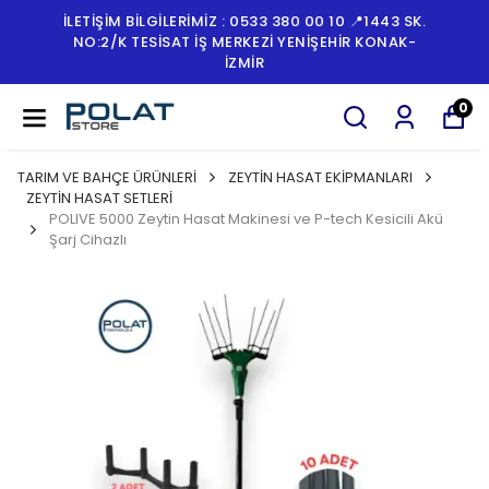
İLETİŞİM BİLGİLERİMİZ : 0533 380 00 10 📍1443 SK.
NO:2/K TESISAT İŞ MERKEZI YENIŞEHIR KONAK-
İZMİR
0
TARIM VE BAHÇE ÜRÜNLERİ
ZEYTİN HASAT EKİPMANLARI
ZEYTİN HASAT SETLERİ
POLIVE 5000 Zeytin Hasat Makinesi ve P-tech Kesicili Akü
Şarj Cihazlı