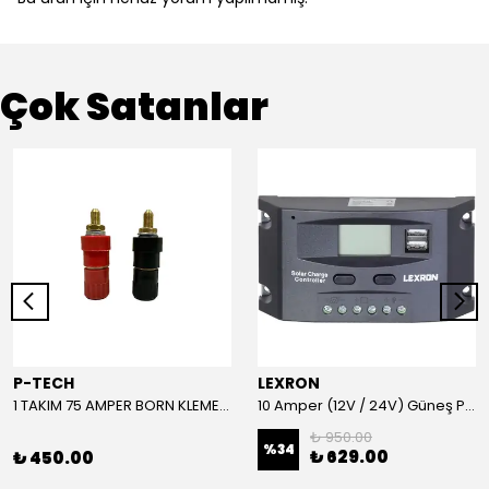
Çok Satanlar
P-TECH
LEXRON
1 TAKIM 75 AMPER BORN KLEMENS (KIRMIZI-SİYAH)
10 Amper (12V / 24V) Güneş Paneli Şarj Kontrol Cihazı
₺ 950.00
%
34
₺ 629.00
₺ 450.00