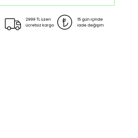
2999 TL üzeri
15 gün içinde
ücretsiz kargo
iade değişim