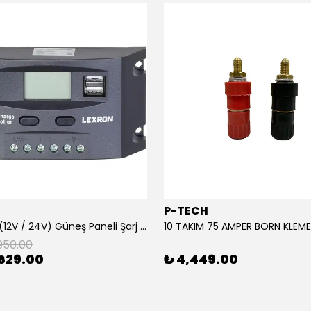
P-TECH
10 Amper (12V / 24V) Güneş Paneli Şarj Kontrol Cihazı
950.00
629.00
₺ 4,449.00