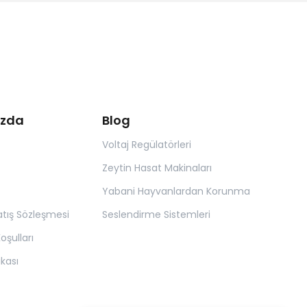
ızda
Blog
Voltaj Regülatörleri
Zeytin Hasat Makinaları
Yabani Hayvanlardan Korunma
atış Sözleşmesi
Seslendirme Sistemleri
oşulları
tikası