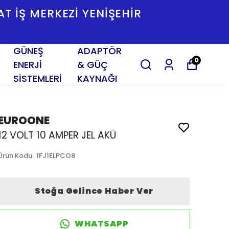
SAT İŞ MERKEZI YENIŞEHIR
GÜNEŞ
ADAPTÖR
0
ENERJİ
& GÜÇ
SİSTEMLERİ
KAYNAĞI
EUROONE
12 VOLT 10 AMPER JEL AKÜ
Ürün Kodu
:
1FJ1ELPCO8
Stoğa Gelince Haber Ver
WHATSAPP