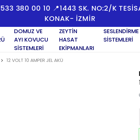
 0533 380 00 10 📍1443 SK. NO:2/K TESI
KONAK- İZMİR
DOMUZ VE
ZEYTİN
SESLENDİRME
RÜ
AYI KOVUCU
HASAT
SİSTEMLERİ
SİSTEMLERİ
EKİPMANLARI
12 VOLT 10 AMPER JEL AKÜ