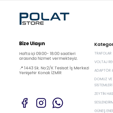
Bize Ulaşın
Kategor
Hafta içi 09:00- 18:00 saatleri
TRAFOLAR
arasında hizmet vermekteyiz.
VOLTAJ R
📍
1443 Sk. No:2/K Tesisat İş Merkezi
ADAPTÖR 
Yenişehir Konak İZMİR
DOMUZ VE
SİSTEMLERİ
ZEYTİN HA
SESLENDİRM
GÜNEŞ ENER