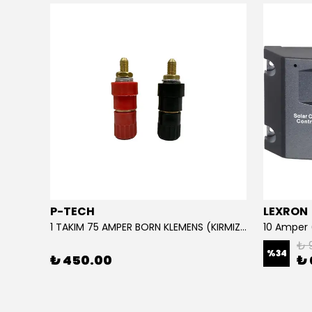
P-TECH
LEXRON
220 Giriş - 110 Çıkış Çevirici Trafo Converter (3 KVA) IP TİP
1 TAKIM 75 AMPER BORN KLEMENS (KIRMIZI-SİYAH)
₺ 
%
34
₺ 450.00
₺ 