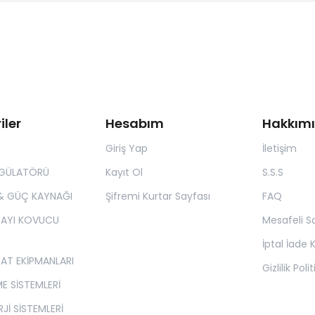
iler
Hesabım
Hakkım
Giriş Yap
İletişim
EGÜLATÖRÜ
Kayıt Ol
S.S.S
& GÜÇ KAYNAĞI
Şifremi Kurtar Sayfası
FAQ
 AYI KOVUCU
Mesafeli S
İptal İade K
SAT EKİPMANLARI
Gizlilik Poli
E SİSTEMLERİ
Jİ SİSTEMLERİ