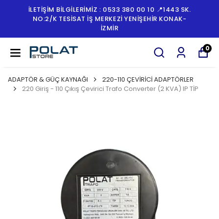
İLETİŞİM BİLGİLERİMİZ : 0533 380 00 10 📍1443 SK.
NO:2/K TESISAT İŞ MERKEZI YENIŞEHIR KONAK-
İZMİR
0
ADAPTÖR & GÜÇ KAYNAĞI
220-110 ÇEVİRİCİ ADAPTÖRLER
220 Giriş - 110 Çıkış Çevirici Trafo Converter (2 KVA) IP TİP