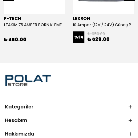
P-TECH
LEXRON
1 TAKIM 75 AMPER BORN KLEMENS (KIRMIZI-SİYAH)
10 Amper (12V / 24V) Güneş Paneli Şarj Kontrol Cihazı
₺ 950.00
%
34
₺ 629.00
₺ 450.00
Kategoriler
Hesabım
Hakkımızda