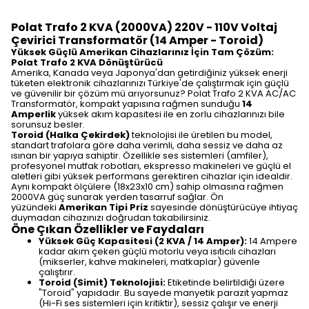
Polat Trafo 2 KVA (2000VA) 220V - 110V Voltaj
Çevirici Transformatör (14 Amper - Toroid)
Yüksek Güçlü Amerikan Cihazlarınız İçin Tam Çözüm:
Polat Trafo 2 KVA Dönüştürücü
Amerika, Kanada veya Japonya'dan getirdiğiniz yüksek enerji
tüketen elektronik cihazlarınızı Türkiye'de çalıştırmak için güçlü
ve güvenilir bir çözüm mü arıyorsunuz? Polat Trafo 2 KVA AC/AC
Transformatör, kompakt yapısına rağmen sunduğu
14
Amperlik
yüksek akım kapasitesi ile en zorlu cihazlarınızı bile
sorunsuz besler.
Toroid (Halka Çekirdek)
teknolojisi ile üretilen bu model,
standart trafolara göre daha verimli, daha sessiz ve daha az
ısınan bir yapıya sahiptir. Özellikle ses sistemleri (amfiler),
profesyonel mutfak robotları, ekspresso makineleri ve güçlü el
aletleri gibi yüksek performans gerektiren cihazlar için idealdir.
Aynı kompakt ölçülere (18x23x10 cm) sahip olmasına rağmen
2000VA güç sunarak yerden tasarruf sağlar. Ön
yüzündeki
Amerikan Tipi Priz
sayesinde dönüştürücüye ihtiyaç
duymadan cihazınızı doğrudan takabilirsiniz.
Öne Çıkan Özellikler ve Faydaları
Yüksek Güç Kapasitesi (2 KVA / 14 Amper):
14 Ampere
kadar akım çeken güçlü motorlu veya ısıtıcılı cihazları
(mikserler, kahve makineleri, matkaplar) güvenle
çalıştırır.
Toroid (Simit) Teknolojisi:
Etiketinde belirtildiği üzere
"Toroid" yapıdadır. Bu sayede manyetik parazit yapmaz
(Hi-Fi ses sistemleri için kritiktir), sessiz çalışır ve enerji