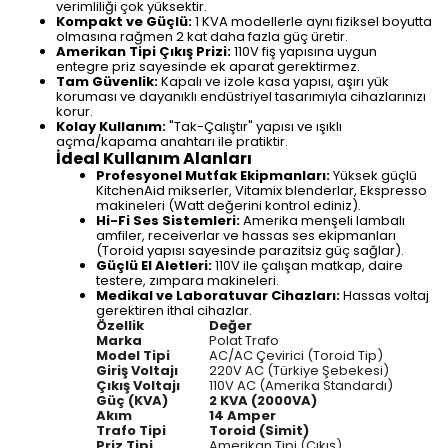
verimliliği çok yüksektir.
Kompakt ve Güçlü:
1 KVA modellerle aynı fiziksel boyutta
olmasına rağmen 2 kat daha fazla güç üretir.
Amerikan Tipi Çıkış Prizi:
110V fiş yapısına uygun
entegre priz sayesinde ek aparat gerektirmez.
Tam Güvenlik:
Kapalı ve izole kasa yapısı, aşırı yük
koruması ve dayanıklı endüstriyel tasarımıyla cihazlarınızı
korur.
Kolay Kullanım:
"Tak-Çalıştır" yapısı ve ışıklı
açma/kapama anahtarı ile pratiktir.
İdeal Kullanım Alanları
Profesyonel Mutfak Ekipmanları:
Yüksek güçlü
KitchenAid mikserler, Vitamix blenderlar, Ekspresso
makineleri (Watt değerini kontrol ediniz).
Hi-Fi Ses Sistemleri:
Amerika menşeli lambalı
amfiler, receiverlar ve hassas ses ekipmanları
(Toroid yapısı sayesinde parazitsiz güç sağlar).
Güçlü El Aletleri:
110V ile çalışan matkap, daire
testere, zımpara makineleri.
Medikal ve Laboratuvar Cihazları:
Hassas voltaj
gerektiren ithal cihazlar.
Özellik
Değer
Marka
Polat Trafo
Model Tipi
AC/AC Çevirici (Toroid Tip)
Giriş Voltajı
220V AC (Türkiye Şebekesi)
Çıkış Voltajı
110V AC (Amerika Standardı)
Güç (KVA)
2 KVA (2000VA)
Akım
14 Amper
Trafo Tipi
Toroid (Simit)
Priz Tipi
Amerikan Tipi (Çıkış)