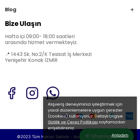
Blog
Bize Ulaşın
Hafta içi 09:00- 18:00 saatleri
arasında hizmet vermekteyiz.
📍
1443 Sk. No:2/K Tesisat İş Merkezi
Yenişehir Konak İZMİR
Alışveriş deneyiminizi iyileştirmek için
yasal düzenlemelere uygun çerezler
(cookies) kullanıyoruz. Detaylı bilgiye
Gizlilik ve Çerez Politikası
sayfamızdan
erişebilirsiniz.
Anladım
💬 WhatsApp Destek
©2023 Tüm Hakları Saklıdır - ikas E-Ticaret
Altyapısı ile