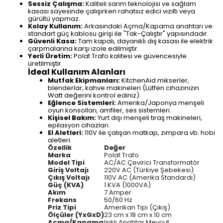
Sessiz Çalışma:
Kaliteli sarım teknolojisi ve sağlam
kasası sayesinde çalışırken rahatsız edici vızıltı veya
gürültü yapmaz.
Kolay Kullanım:
Arkasındaki Açma/Kapama anahtarı ve
standart güç kablosu girişi ile "Tak-Çalıştır" yapısındadır.
Güvenli Kasa:
Tam kapalı, dayanıklı dış kasası ile elektrik
çarpmalarına karşı izole edilmiştir.
Yerli Üretim:
Polat Trafo kalitesi ve güvencesiyle
üretilmiştir.
İdeal Kullanım Alanları
Mutfak Ekipmanları:
KitchenAid mikserler,
blenderlar, kahve makineleri (Lütfen cihazınızın
Watt değerini kontrol ediniz).
Eğlence Sistemleri:
Amerika/Japonya menşeli
oyun konsolları, amfiler, ses sistemleri.
Kişisel Bakım:
Yurt dışı menşeli tıraş makineleri,
epilasyon cihazları.
El Aletleri:
110V ile çalışan matkap, zımpara vb. hobi
aletleri.
Özellik
Değer
Marka
Polat Trafo
Model Tipi
AC/AC Çevirici Transformatör
Giriş Voltajı
220V AC (Türkiye Şebekesi)
Çıkış Voltajı
110V AC (Amerika Standardı)
Güç (KVA)
1 KVA (1000VA)
Akım
7 Amper
Frekans
50/60 Hz
Priz Tipi
Amerikan Tipi (Çıkış)
Ölçüler (YxGxD)
23 cm x 18 cm x 10 cm
Açma/Kapama
Işıklı Anahtar Mevcut