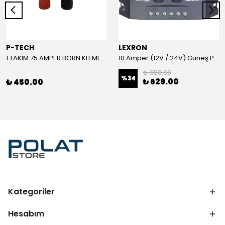
P-TECH
LEXRON
1 TAKIM 75 AMPER BORN KLEMENS (KIRMIZI-SİYAH)
10 Amper (12V / 24V) Güneş Paneli Şarj Kontrol Cihazı
₺ 950.00
%
34
₺ 629.00
₺ 450.00
Kategoriler
Hesabım