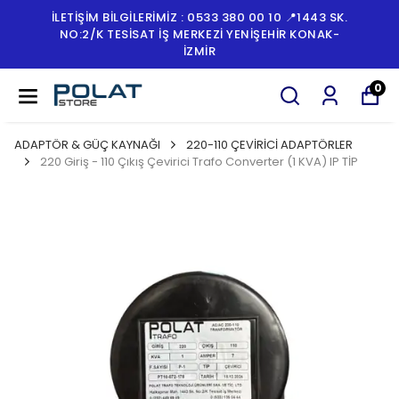
İLETİŞİM BİLGİLERİMİZ : 0533 380 00 10 📍1443 SK.
NO:2/K TESISAT İŞ MERKEZI YENIŞEHIR KONAK-
İZMİR
0
ADAPTÖR & GÜÇ KAYNAĞI
220-110 ÇEVİRİCİ ADAPTÖRLER
220 Giriş - 110 Çıkış Çevirici Trafo Converter (1 KVA) IP TİP