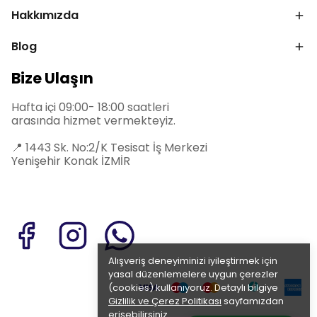
Hakkımızda
Blog
Bize Ulaşın
Hafta içi 09:00- 18:00 saatleri
arasında hizmet vermekteyiz.
📍
1443 Sk. No:2/K Tesisat İş Merkezi
Yenişehir Konak İZMİR
Alışveriş deneyiminizi iyileştirmek için
yasal düzenlemelere uygun çerezler
(cookies) kullanıyoruz. Detaylı bilgiye
Gizlilik ve Çerez Politikası
sayfamızdan
erişebilirsiniz.