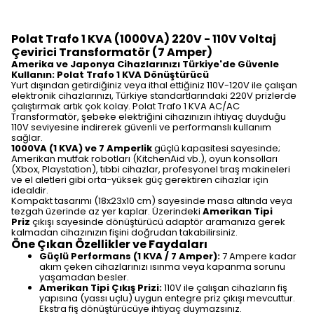
Polat Trafo 1 KVA (1000VA) 220V - 110V Voltaj
Çevirici Transformatör (7 Amper)
Amerika ve Japonya Cihazlarınızı Türkiye'de Güvenle
Kullanın: Polat Trafo 1 KVA Dönüştürücü
Yurt dışından getirdiğiniz veya ithal ettiğiniz 110V-120V ile çalışan
elektronik cihazlarınızı, Türkiye standartlarındaki 220V prizlerde
çalıştırmak artık çok kolay. Polat Trafo 1 KVA AC/AC
Transformatör, şebeke elektriğini cihazınızın ihtiyaç duyduğu
110V seviyesine indirerek güvenli ve performanslı kullanım
sağlar.
1000VA (1 KVA) ve 7 Amperlik
güçlü kapasitesi sayesinde;
Amerikan mutfak robotları (KitchenAid vb.), oyun konsolları
(Xbox, Playstation), tıbbi cihazlar, profesyonel tıraş makineleri
ve el aletleri gibi orta-yüksek güç gerektiren cihazlar için
idealdir.
Kompakt tasarımı (18x23x10 cm) sayesinde masa altında veya
tezgah üzerinde az yer kaplar. Üzerindeki
Amerikan Tipi
Priz
çıkışı sayesinde dönüştürücü adaptör aramanıza gerek
kalmadan cihazınızın fişini doğrudan takabilirsiniz.
Öne Çıkan Özellikler ve Faydaları
Güçlü Performans (1 KVA / 7 Amper):
7 Ampere kadar
akım çeken cihazlarınızı ısınma veya kapanma sorunu
yaşamadan besler.
Amerikan Tipi Çıkış Prizi:
110V ile çalışan cihazların fiş
yapısına (yassı uçlu) uygun entegre priz çıkışı mevcuttur.
Ekstra fiş dönüştürücüye ihtiyaç duymazsınız.