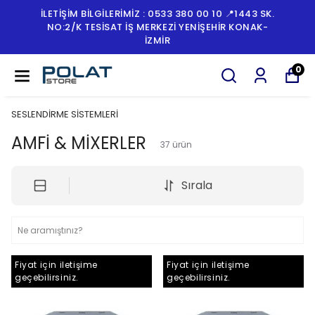
İLETİŞİM BİLGİLERİMİZ : 0533 380 00 10 📍1443 SK.
NO:2/K TESISAT İŞ MERKEZI YENIŞEHIR KONAK-
İZMİR
0
SESLENDİRME SİSTEMLERİ
AMFİ & MİXERLER
37
ürün
Sırala
Fiyat için iletişime
Fiyat için iletişime
geçebilirsiniz.
geçebilirsiniz.