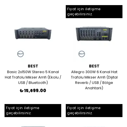
Fiyat için iletişime
geçebilirsiniz.
BEST
BEST
Basic 2x150W Stereo 5 Kanal
Allegro 300W 6 Kanal Hat
Hat Trafolu Mikser Amfi (Ekolu /
Trafolu Mikser Amfi (Dijital
USB / Bluetooth)
Reverb / USB / Bölge
Anahtarlı)
₺ 15,699.00
Fiyat için iletişime
Fiyat için iletişime
geçebilirsiniz.
geçebilirsiniz.