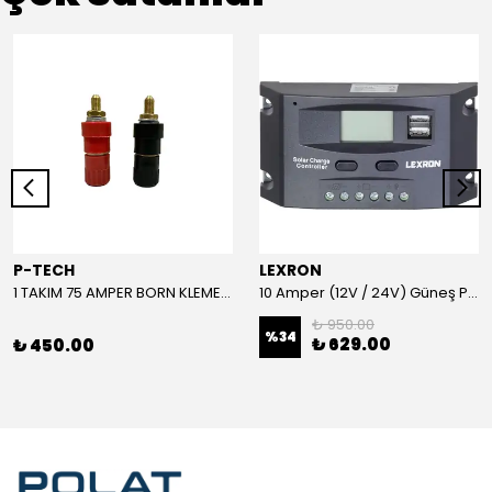
P-TECH
LEXRON
1 TAKIM 75 AMPER BORN KLEMENS (KIRMIZI-SİYAH)
10 Amper (12V / 24V) Güneş Paneli Şarj Kontrol Cihazı
₺ 950.00
%
34
₺ 629.00
₺ 450.00