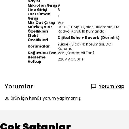
Sayısı
Mikrofon Girişi
9
Line Girişi
8
Enstrüman
1
Girişi
Mix Out Çıkışı
Var
Müzik Çalar
USB + TF Mp3 Çalar, Bluetooth, FM
Özellikleri
Radyo, Kayıt, IR Kumanda
Efekt
Dijital Echo + Reverb (Derinlik)
Özellikleri
Yüksek Sıcaklık Koruması, DC
Korumalar
Koruma
Soğutucu Fan
Var (Kademeli Fan)
Besleme
220V AC 50Hz
Voltajı
Yorumlar
Yorum Yap
Bu ürün için henüz yorum yapılmamış.
Çok Satanlar