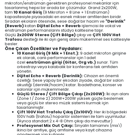
mikrofon/enstrüman gerektiren profesyonel mekanlar için
tasarlanmış hepsi bir arada bir çözümdür. Grand 2x200W,
tam
10 Kanal Giriş
(9 Mikrofon + 8 Line + 1 Enstrüman)
kapasitesiyle piyasadaki en esnek mikser amfilerden biridir.
Sıradan ekoların ötesinde, sese doğal bir hacim ve
"Derinlik"
(Reverb)
katan
Dijital Echo + Reverb
işlemcisi ile vokal ve
enstrüman performanslarını stüdyo kalitesine taşır.
Güçlü
2x200W Stereo (Çift Bölge)
çıkışı ve
Çift 100V Hat
Trafosu
desteği ile iki ayrı geniş alanı mükemmel ses kalitesiyle
besler.
Öne Çıkan Özellikler ve Faydaları:
10 Kanal Giriş (9 Mik + 1 Enst.):
9 adet mikrofon girişine
ek olarak, canlı performanslar için 1 adet
özel
enstrüman girişi (Gitar, Org vb.)
sunar. Tüm
orkestrayı veya kalabalık bir konferansı tek amfiden
yönetin.
Dijital Echo + Reverb (Derinlik):
Cihazın en önemli
özelliği. Sese yapay bir ekodan ziyade, doğal bir salon
akustiği (derinlik/hacim) katar. İbadethane, konser ve
salonlar için mükemmeldir.
Güçlü Stereo / Çift Bölge Çıkışı (2x200W):
İki ayrı alanı
(Zone 1 / Zone 2) 200W+200W yüksek güçte beslemek
veya güçlü bir stereo müzik sistemi kurmak için
tasarlanmıştır.
Çift 100V Hat Trafolu Çıkış (2x100V):
Her iki bölgedeki
100V hatlı (trafolu) hoparlör sistemleri ile tam uyumludur.
(Ayrıca standart 2 x 4-8 Ohm çıkışı da mevcuttur).
Profesyonel Mix Out Çıkışı:
Sinyalin tamamını (mix'i)
ikinci bir amfiye, güç amfisine veya kayıt cihazına
göndermek için kullanılır.