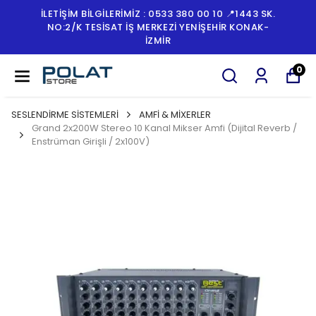
İLETİŞİM BİLGİLERİMİZ : 0533 380 00 10 📍1443 SK.
NO:2/K TESISAT İŞ MERKEZI YENIŞEHIR KONAK-
İZMİR
0
SESLENDİRME SİSTEMLERİ
AMFİ & MİXERLER
Grand 2x200W Stereo 10 Kanal Mikser Amfi (Dijital Reverb /
Enstrüman Girişli / 2x100V)