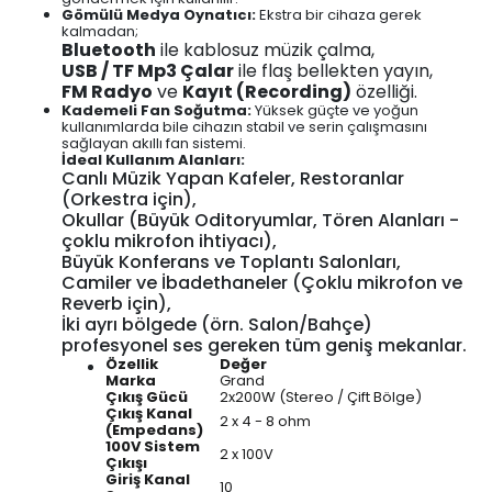
Gömülü Medya Oynatıcı:
Ekstra bir cihaza gerek
kalmadan;
Bluetooth
ile kablosuz müzik çalma,
USB / TF Mp3 Çalar
ile flaş bellekten yayın,
FM Radyo
ve
Kayıt (Recording)
özelliği.
Kademeli Fan Soğutma:
Yüksek güçte ve yoğun
kullanımlarda bile cihazın stabil ve serin çalışmasını
sağlayan akıllı fan sistemi.
İdeal Kullanım Alanları:
Canlı Müzik Yapan Kafeler, Restoranlar
(Orkestra için),
Okullar (Büyük Oditoryumlar, Tören Alanları -
çoklu mikrofon ihtiyacı),
Büyük Konferans ve Toplantı Salonları,
Camiler ve İbadethaneler (Çoklu mikrofon ve
Reverb için),
İki ayrı bölgede (örn. Salon/Bahçe)
profesyonel ses gereken tüm geniş mekanlar.
Özellik
Değer
Marka
Grand
Çıkış Gücü
2x200W (Stereo / Çift Bölge)
Çıkış Kanal
2 x 4 - 8 ohm
(Empedans)
100V Sistem
2 x 100V
Çıkışı
Giriş Kanal
10