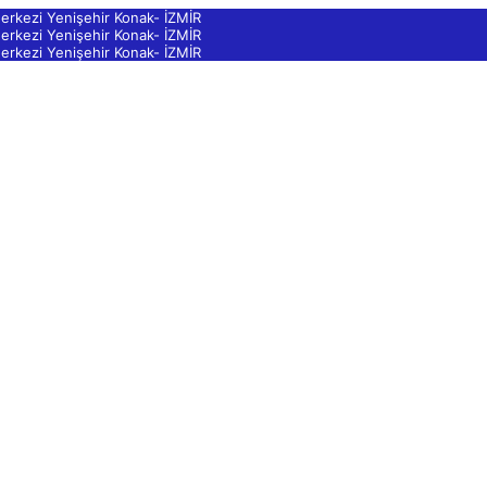
Merkezi Yenişehir Konak- İZMİR
Merkezi Yenişehir Konak- İZMİR
Merkezi Yenişehir Konak- İZMİR