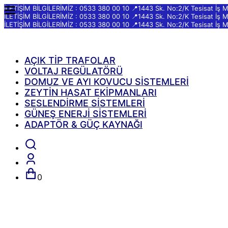
İLETİŞİM BİLGİLERİMİZ : 0533 380 00 10 📍1443 Sk. No:2/K Tesisat İş 
İLETİŞİM BİLGİLERİMİZ : 0533 380 00 10 📍1443 Sk. No:2/K Tesisat İş 
İLETİŞİM BİLGİLERİMİZ : 0533 380 00 10 📍1443 Sk. No:2/K Tesisat İş 
AÇIK TİP TRAFOLAR
VOLTAJ REGÜLATÖRÜ
DOMUZ VE AYI KOVUCU SİSTEMLERİ
ZEYTİN HASAT EKİPMANLARI
SESLENDİRME SİSTEMLERİ
GÜNEŞ ENERJİ SİSTEMLERİ
ADAPTÖR & GÜÇ KAYNAĞI
0