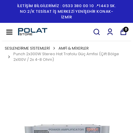
İLETİŞİM BİLGİLERİMİZ : 0533 380 00 10 📍1443 SK.
NO:2/K TESISAT İŞ MERKEZI YENIŞEHIR KONAK-
İZMİR
0
SESLENDİRME SİSTEMLERİ
AMFİ & MİXERLER
Punch 2x300W Stereo Hat Trafolu Güç Amfisi (Çift Bölge
2x100V / 2x 4-8 Ohm)