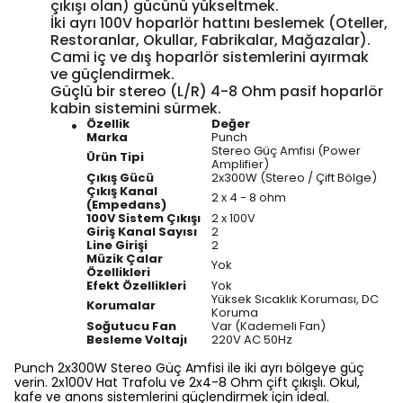
çıkışı olan) gücünü yükseltmek.
İki ayrı 100V hoparlör hattını beslemek (Oteller,
Restoranlar, Okullar, Fabrikalar, Mağazalar).
Cami iç ve dış hoparlör sistemlerini ayırmak
ve güçlendirmek.
Güçlü bir stereo (L/R) 4-8 Ohm pasif hoparlör
kabin sistemini sürmek.
Özellik
Değer
Marka
Punch
Stereo Güç Amfisi (Power
Ürün Tipi
Amplifier)
Çıkış Gücü
2x300W (Stereo / Çift Bölge)
Çıkış Kanal
2 x 4 - 8 ohm
(Empedans)
100V Sistem Çıkışı
2 x 100V
Giriş Kanal Sayısı
2
Line Girişi
2
Müzik Çalar
Yok
Özellikleri
Efekt Özellikleri
Yok
Yüksek Sıcaklık Koruması, DC
Korumalar
Koruma
Soğutucu Fan
Var (Kademeli Fan)
Besleme Voltajı
220V AC 50Hz
Punch 2x300W Stereo Güç Amfisi ile iki ayrı bölgeye güç
verin. 2x100V Hat Trafolu ve 2x4-8 Ohm çift çıkışlı. Okul,
kafe ve anons sistemlerini güçlendirmek için ideal.