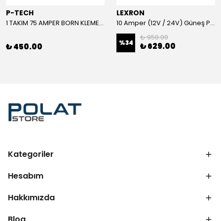
P-TECH
LEXRON
1 TAKIM 75 AMPER BORN KLEMENS (KIRMIZI-SİYAH)
10 Amper (12V / 24V) Güneş Paneli Şarj Kontrol Cihazı
₺ 950.00
%
34
₺ 629.00
₺ 450.00
Kategoriler
Hesabım
Hakkımızda
Blog