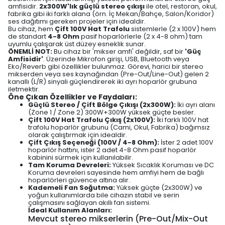
amfisidir.
2x300W'lık güçlü stereo çıkışı
ile otel, restoran, okul,
fabrika gibi iki farklı alana (örn. İç Mekan/Bahçe, Salon/Koridor)
ses dağıtımı gereken projeler için idealdir.
Bu cihaz, hem
Çift 100V Hat Trafolu
sistemlerle (2 x 100V) hem
de standart
4-8 Ohm
pasif hoparlörlerle (2 x 4-8 ohm) tam
uyumlu çalışarak üst düzey esneklik sunar.
ÖNEMLİ NOT:
Bu cihaz bir 'mikser amfi' değildir, saf bir
'Güç
Amfisidir'
. Üzerinde Mikrofon girişi, USB, Bluetooth veya
Eko/Reverb gibi özellikler bulunmaz. Görevi, harici bir stereo
mikserden veya ses kaynağından (Pre-Out/Line-Out) gelen 2
kanallı (L/R) sinyali güçlendirerek iki ayrı hoparlör grubuna
iletmektir.
Öne Çıkan Özellikler ve Faydaları:
Güçlü Stereo / Çift Bölge Çıkışı (2x300W):
İki ayrı alanı
(Zone 1 / Zone 2) 300W+300W yüksek güçte besler.
Çift 100V Hat Trafolu Çıkış (2x100V):
İki farklı 100V hat
trafolu hoparlör grubunu (Cami, Okul, Fabrika) bağımsız
olarak çalıştırmak için idealdir.
Çift Çıkış Seçeneği (100V / 4-8 Ohm):
İster 2 adet 100V
hoparlör hattını, ister 2 adet 4-8 Ohm pasif hoparlör
kabinini sürmek için kullanılabilir.
Tam Koruma Devreleri:
Yüksek Sıcaklık Koruması ve DC
Koruma devreleri sayesinde hem amfiyi hem de bağlı
hoparlörleri güvence altına alır.
Kademeli Fan Soğutma:
Yüksek güçte (2x300W) ve
yoğun kullanımlarda bile cihazın stabil ve serin
çalışmasını sağlayan akıllı fan sistemi.
İdeal Kullanım Alanları:
Mevcut stereo mikserlerin (Pre-Out/Mix-Out