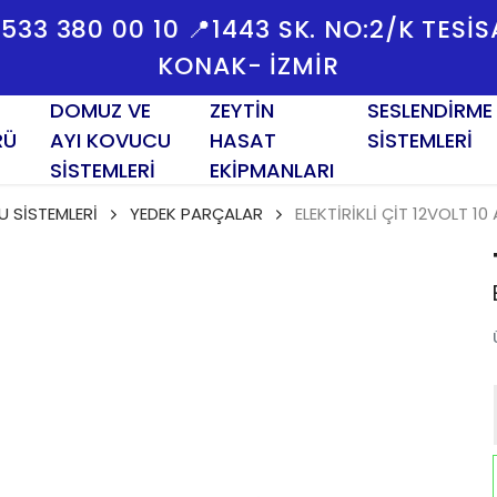
 0533 380 00 10 📍1443 SK. NO:2/K TESI
KONAK- İZMİR
DOMUZ VE
ZEYTİN
SESLENDİRME
RÜ
AYI KOVUCU
HASAT
SİSTEMLERİ
SİSTEMLERİ
EKİPMANLARI
 SİSTEMLERİ
YEDEK PARÇALAR
ELEKTİRİKLİ ÇİT 12VOLT 1