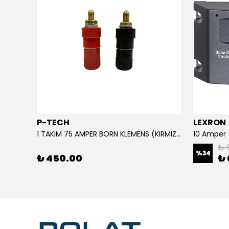
P-TECH
LEXRON
220 Giriş - 110 Çıkış Çevirici Trafo Converter (3 KVA) IP TİP
1 TAKIM 75 AMPER BORN KLEMENS (KIRMIZI-SİYAH)
₺ 
%
34
₺ 450.00
₺ 