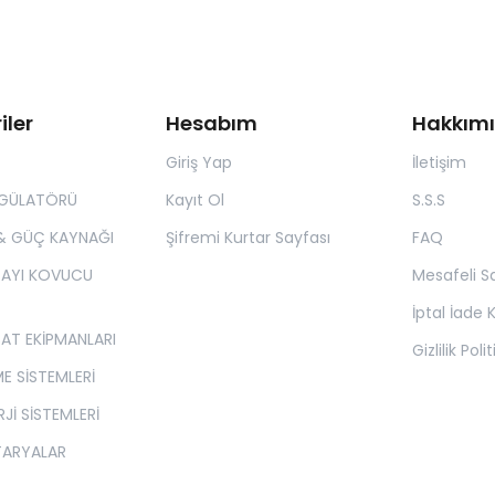
iler
Hesabım
Hakkım
Giriş Yap
İletişim
EGÜLATÖRÜ
Kayıt Ol
S.S.S
& GÜÇ KAYNAĞI
Şifremi Kurtar Sayfası
FAQ
 AYI KOVUCU
Mesafeli S
İptal İade K
SAT EKİPMANLARI
Gizlilik Poli
E SİSTEMLERİ
Jİ SİSTEMLERİ
TARYALAR