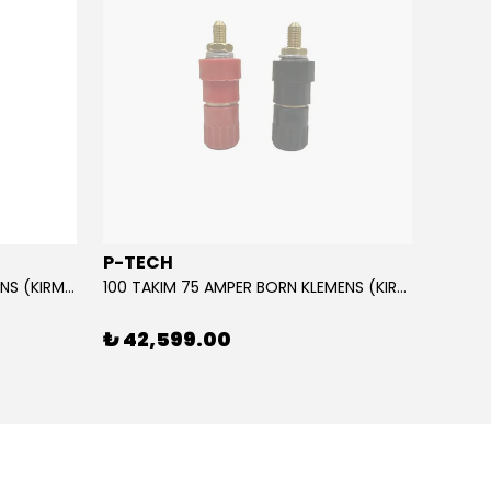
P-TECH
POLA
10 TAKIM 75 AMPER BORN KLEMENS (KIRMIZI-SİYAH)
100 TAKIM 75 AMPER BORN KLEMENS (KIRMIZI-SİYAH)
₺ 42,599.00
₺ 69