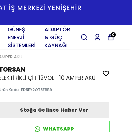
SAT İŞ MERKEZI YENIŞEHIR
GÜNEŞ
ADAPTÖR
0
ENERJİ
& GÜÇ
SİSTEMLERİ
KAYNAĞI
0 AMPER AKÜ
TORSAN
ELEKTİRİKLİ ÇİT 12VOLT 10 AMPER AKÜ
Ürün Kodu
:
ED5EY2OT5FBB9
Stoğa Gelince Haber Ver
WHATSAPP