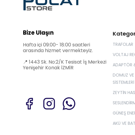
Bize Ulaşın
Kategor
Hafta içi 09:00- 18:00 saatleri
TRAFOLAR
arasında hizmet vermekteyiz.
VOLTAJ R
📍
1443 Sk. No:2/K Tesisat İş Merkezi
ADAPTÖR 
Yenişehir Konak İZMİR
DOMUZ VE
SİSTEMLERİ
ZEYTİN HA
SESLENDİRM
GÜNEŞ ENER
AKÜ VE BA