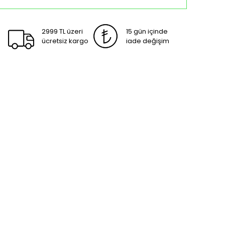
2999 TL üzeri
15 gün içinde
ücretsiz kargo
iade değişim