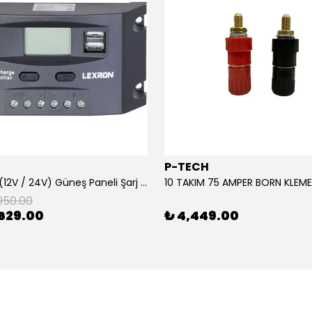
P-TECH
10 Amper (12V / 24V) Güneş Paneli Şarj Kontrol Cihazı
950.00
629.00
₺ 4,449.00