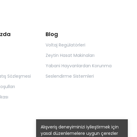
ızda
Blog
Voltaj Regülatörleri
Zeytin Hasat Makinaları
Yabani Hayvanlardan Korunma
atış Sözleşmesi
Seslendirme Sistemleri
oşulları
tikası
Alışveriş deneyiminizi iyileştirmek için
yasal düzenlemelere uygun çerezler