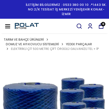
İLETİŞİM BİLGİLERİMİZ : 0533 380 00 10 📍1443 SK.
NO:2/K TESISAT İŞ MERKEZI YENIŞEHIR KONAK-
İZMİR
0
TARIM VE BAHÇE ÜRÜNLERİ
DOMUZ VE AYI KOVUCU SİSTEMLERİ
YEDEK PARÇALAR
ELEKTİRİKLİ ÇİT 500 METRE ÇİFT ÖRGÜLÜ GALVANİZLİ TEL + İP