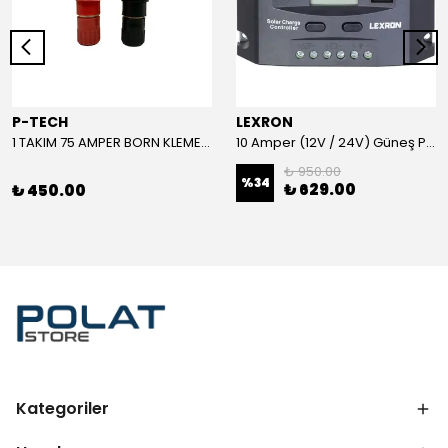
P-TECH
LEXRON
1 TAKIM 75 AMPER BORN KLEMENS (KIRMIZI-SİYAH)
10 Amper (12V / 24V) Güneş Paneli Şarj Kontrol Cihazı
₺ 950.00
%
34
₺ 629.00
₺ 450.00
Kategoriler