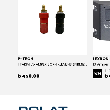
P-TECH
LEXRON
220 Giriş - 110 Çıkış Çevirici Trafo Converter (3 KVA) IP TİP
1 TAKIM 75 AMPER BORN KLEMENS (KIRMIZI-SİYAH)
₺ 
%
34
₺ 450.00
₺ 