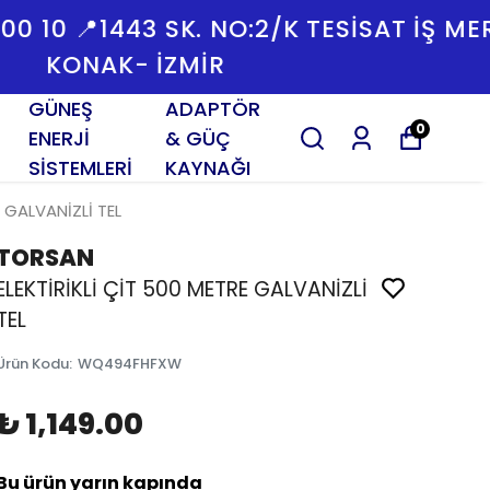
SAT İŞ MERKEZI YENIŞEHIR
GÜNEŞ
ADAPTÖR
0
ENERJİ
& GÜÇ
SİSTEMLERİ
KAYNAĞI
E GALVANİZLİ TEL
TORSAN
ELEKTİRİKLİ ÇİT 500 METRE GALVANİZLİ
TEL
Ürün Kodu
:
WQ494FHFXW
₺ 1,149.00
Bu ürün yarın kapında