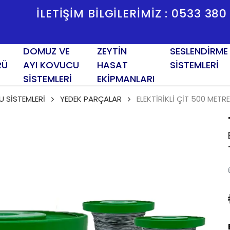
 0533 380 00 10 📍1443 SK. NO:2/K TESI
KONAK- İZMİR
DOMUZ VE
ZEYTİN
SESLENDİRME
RÜ
AYI KOVUCU
HASAT
SİSTEMLERİ
SİSTEMLERİ
EKİPMANLARI
 SİSTEMLERİ
YEDEK PARÇALAR
ELEKTİRİKLİ ÇİT 500 METR