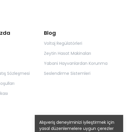
ızda
Blog
Voltaj Regülatörleri
Zeytin Hasat Makinaları
Yabani Hayvanlardan Korunma
atış Sözleşmesi
Seslendirme Sistemleri
oşulları
tikası
Alışveriş deneyiminizi iyileştirmek için
yasal düzenlemelere uygun çerezler