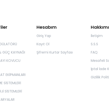
iler
Hesabım
Hakkım
Giriş Yap
İletişim
EGÜLATÖRÜ
Kayıt Ol
S.S.S
& GÜÇ KAYNAĞI
Şifremi Kurtar Sayfası
FAQ
 AYI KOVUCU
Mesafeli S
İptal İade K
SAT EKİPMANLARI
Gizlilik Poli
E SİSTEMLERİ
Jİ SİSTEMLERİ
TARYALAR