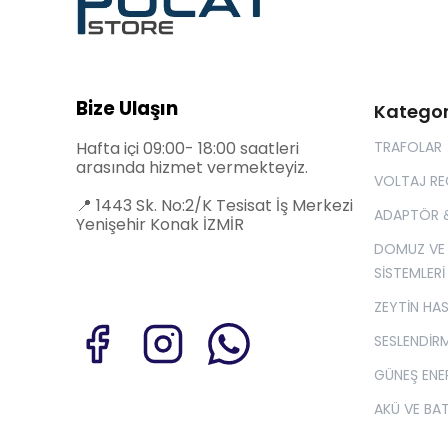
Bize Ulaşın
Kategor
Hafta içi 09:00- 18:00 saatleri
TRAFOLAR
arasında hizmet vermekteyiz.
VOLTAJ R
📍
1443 Sk. No:2/K Tesisat İş Merkezi
ADAPTÖR 
Yenişehir Konak İZMİR
DOMUZ VE
SİSTEMLERİ
ZEYTİN HA
SESLENDİRM
GÜNEŞ ENER
AKÜ VE BA