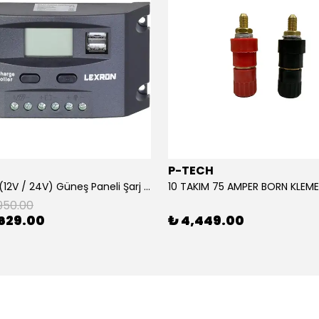
P-TECH
10 Amper (12V / 24V) Güneş Paneli Şarj Kontrol Cihazı
950.00
629.00
₺ 4,449.00