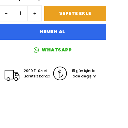
SEPETE EKLE
HEMEN AL
WHATSAPP
2999 TL üzeri
15 gün içinde
ücretsiz kargo
iade değişim