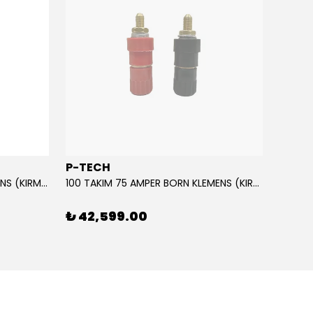
P-TECH
POLA
10 TAKIM 75 AMPER BORN KLEMENS (KIRMIZI-SİYAH)
100 TAKIM 75 AMPER BORN KLEMENS (KIRMIZI-SİYAH)
₺ 42,599.00
₺ 69