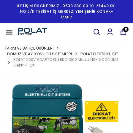
İLETİŞİM BİLGİLERİMİZ : 0533 380 00 10 📍1443 SK.
NO:2/K TESISAT İŞ MERKEZI YENIŞEHIR KONAK-
İZMİR
0
TARIM VE BAHÇE ÜRÜNLERİ
DOMUZ VE AYI KOVUCU SİSTEMLERİ
POLAT ELEKTRİKLİ ÇİT
POLAT 220V ADAPTÖRLÜ EKO 1000 Metre (10-15 DÖNÜM)
Elektrikli Çit