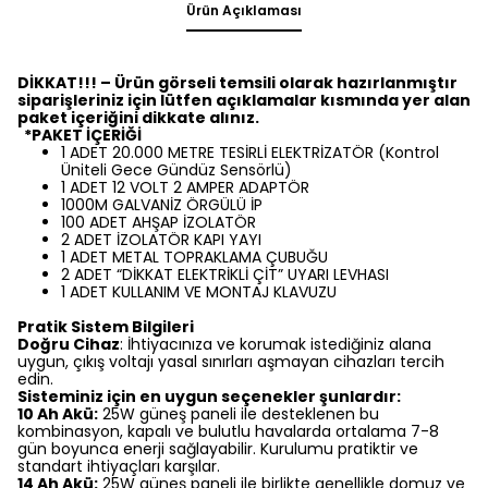
Ürün Açıklaması
DİKKAT!!! – Ürün görseli temsili olarak hazırlanmıştır
siparişleriniz için lütfen açıklamalar kısmında yer alan
paket içeriğini dikkate alınız.
*PAKET İÇERİĞİ
1 ADET 20.000 METRE TESİRLİ ELEKTRİZATÖR (Kontrol
Üniteli Gece Gündüz Sensörlü)
1 ADET 12 VOLT 2 AMPER ADAPTÖR
1000M GALVANİZ ÖRGÜLÜ İP
100 ADET AHŞAP İZOLATÖR
2 ADET İZOLATÖR KAPI YAYI
1 ADET METAL TOPRAKLAMA ÇUBUĞU
2 ADET “DİKKAT ELEKTRİKLİ ÇİT” UYARI LEVHASI
1 ADET KULLANIM VE MONTAJ KLAVUZU
Pratik Sistem Bilgileri
Doğru Cihaz
: İhtiyacınıza ve korumak istediğiniz alana
uygun, çıkış voltajı yasal sınırları aşmayan cihazları tercih
edin.
Sisteminiz için en uygun seçenekler şunlardır:
10 Ah Akü:
25W güneş paneli ile desteklenen bu
kombinasyon, kapalı ve bulutlu havalarda ortalama 7-8
gün boyunca enerji sağlayabilir. Kurulumu pratiktir ve
standart ihtiyaçları karşılar.
14 Ah Akü:
25W güneş paneli ile birlikte genellikle domuz ve