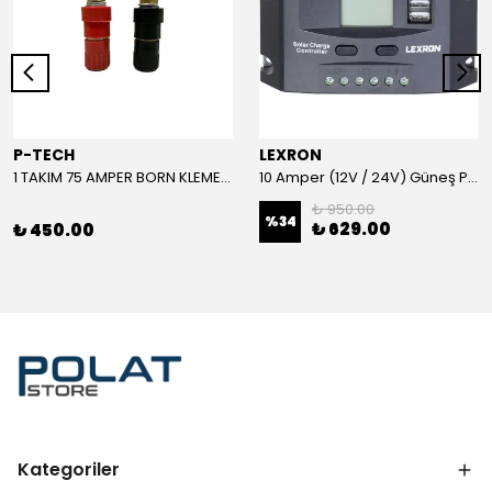
P-TECH
LEXRON
1 TAKIM 75 AMPER BORN KLEMENS (KIRMIZI-SİYAH)
10 Amper (12V / 24V) Güneş Paneli Şarj Kontrol Cihazı
₺ 950.00
%
34
₺ 629.00
₺ 450.00
Kategoriler