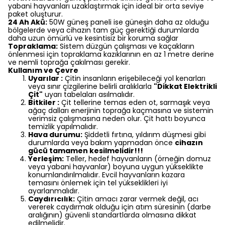
yabani hayvanları uzaklaştırmak için ideal bir orta seviye
paket oluşturur.
24 Ah Akü:
50W güneş paneli ise güneşin daha az olduğu
bölgelerde veya cihazın tam güç gerektiği durumlarda
daha uzun ömürlü ve kesintisiz bir koruma sağlar
Topraklama:
Sistem düzgün çalışması ve kaçakların
önlenmesi için topraklama kazıklarının en az 1 metre derine
ve nemli toprağa çakılması gerekir.
Kullanım ve Çevre
Uyarılar :
Çitin insanların erişebileceği yol kenarları
veya sınır çizgilerine belirli aralıklarla
"Dikkat Elektrikli
Çit"
uyarı tabelaları asılmalıdır.
Bitkiler :
Çit tellerine temas eden ot, sarmaşık veya
ağaç dalları enerjinin toprağa kaçmasına ve sistemin
verimsiz çalışmasına neden olur. Çit hattı boyunca
temizlik yapılmalıdır.
Hava durumu:
Şiddetli fırtına, yıldırım düşmesi gibi
durumlarda veya bakım yapmadan önce
cihazın
gücü tamamen kesilmelidir!!!
Yerleşim:
Teller, hedef hayvanların (örneğin domuz
veya yabani hayvanlar) boyuna uygun yükseklikte
konumlandırılmalıdır. Evcil hayvanların kazara
temasını önlemek için tel yükseklikleri iyi
ayarlanmalıdır.
Caydırıcılık:
Çitin amacı zarar vermek değil, acı
vererek caydırmak olduğu için atım süresinin (darbe
aralığının) güvenli standartlarda olmasına dikkat
edilmelidir.