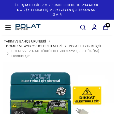
İLETİŞİM BİLGİLERİMİZ : 0533 380 00 10 📍1443 SK.
NO:2/K TESISAT İŞ MERKEZI YENIŞEHIR KONAK-
İZMİR
0
TARIM VE BAHÇE ÜRÜNLERİ
DOMUZ VE AYI KOVUCU SİSTEMLERİ
POLAT ELEKTRİKLİ ÇİT
POLAT 220V ADAPTÖRLÜ EKO 500 Metre (5-10 DÖNÜM)
Elektrikli Çit