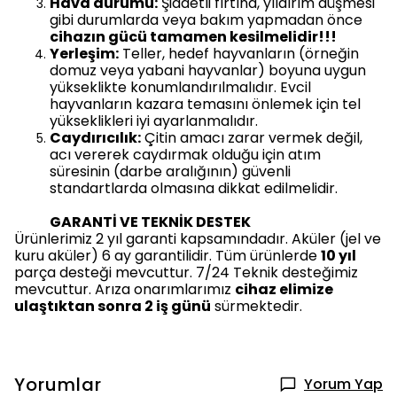
Hava durumu:
Şiddetli fırtına, yıldırım düşmesi
gibi durumlarda veya bakım yapmadan önce
cihazın gücü tamamen kesilmelidir!!!
Yerleşim:
Teller, hedef hayvanların (örneğin
domuz veya yabani hayvanlar) boyuna uygun
yükseklikte konumlandırılmalıdır. Evcil
hayvanların kazara temasını önlemek için tel
yükseklikleri iyi ayarlanmalıdır.
Caydırıcılık:
Çitin amacı zarar vermek değil,
acı vererek caydırmak olduğu için atım
süresinin (darbe aralığının) güvenli
standartlarda olmasına dikkat edilmelidir.
GARANTİ VE TEKNİK DESTEK
Ürünlerimiz 2 yıl garanti kapsamındadır. Aküler (jel ve
kuru aküler) 6 ay garantilidir. Tüm ürünlerde
10 yıl
parça desteği mevcuttur. 7/24 Teknik desteğimiz
mevcuttur. Arıza onarımlarımız
cihaz elimize
ulaştıktan sonra 2 iş günü
sürmektedir.
Yorumlar
Yorum Yap