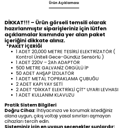
Ürün Açıklaması
DİKKAT!!! – Ürün görseli temsili olarak
hazırlanmıştır siparişleriniz için lütfen
açıklamalar kısmında yer alan paket
içeriğini dikkate alınız.
*PAKET İÇERİĞİ
1 ADET 20,000 METRE TESİRLİ ELEKTRİZATÖR (
Kontrol Üniteli Gece-Gündüz Sensörlü )
1 ADET 220V – 2Ah ADAPTÖR
500 METRE GALVANİZ ÖRGÜLÜ İP
50 ADET AHŞAP İZOLATÖR
1 ADET METAL TOPRAKLAMA ÇUBUĞU
2 ADET KAPI YAY SETİ
2 ADET “DİKKAT ELEKTRİKLİ ÇİT” UYARI LEVHASI
1 ADET KULLANIM KLAVUZU
Pratik Sistem Bilgileri
Doğru Cihaz
: İhtiyacınıza ve korumak istediğiniz
alana uygun, çıkış voltajı yasal sınırları aşmayan
cihazları tercih edin.
Sisteminiz için en uygun seçenekler şunlardır: