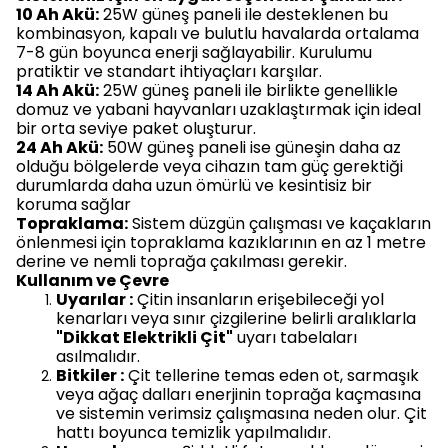
10 Ah Akü:
25W güneş paneli ile desteklenen bu
kombinasyon, kapalı ve bulutlu havalarda ortalama
7-8 gün boyunca enerji sağlayabilir. Kurulumu
pratiktir ve standart ihtiyaçları karşılar.
14 Ah Akü:
25W güneş paneli ile birlikte genellikle
domuz ve yabani hayvanları uzaklaştırmak için ideal
bir orta seviye paket oluşturur.
24 Ah Akü:
50W güneş paneli ise güneşin daha az
olduğu bölgelerde veya cihazın tam güç gerektiği
durumlarda daha uzun ömürlü ve kesintisiz bir
koruma sağlar
Topraklama:
Sistem düzgün çalışması ve kaçakların
önlenmesi için topraklama kazıklarının en az 1 metre
derine ve nemli toprağa çakılması gerekir.
Kullanım ve Çevre
Uyarılar :
Çitin insanların erişebileceği yol
kenarları veya sınır çizgilerine belirli aralıklarla
"Dikkat Elektrikli Çit"
uyarı tabelaları
asılmalıdır.
Bitkiler :
Çit tellerine temas eden ot, sarmaşık
veya ağaç dalları enerjinin toprağa kaçmasına
ve sistemin verimsiz çalışmasına neden olur. Çit
hattı boyunca temizlik yapılmalıdır.