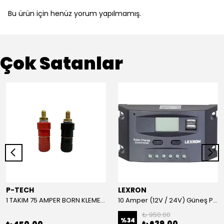
Bu ürün için henüz yorum yapılmamış.
Çok Satanlar
P-TECH
LEXRON
1 TAKIM 75 AMPER BORN KLEMENS (KIRMIZI-SİYAH)
10 Amper (12V / 24V) Güneş Paneli Şarj Kontrol Cihazı
₺ 950.00
%
34
₺ 629.00