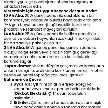
alana uygun, çıkış voltajı yasal sınırları aşmayan
cihazları tercih edin.
Sisteminiz için en uygun seçenekler şunlardır:
10 Ah Akü:
25W güneş paneli ile desteklenen bu
kombinasyon, kapalı ve bulutlu havalarda ortalama
7-8 gün boyunca enerji sağlayabilir. Kurulumu
pratiktir ve standart ihtiyaçları karşılar.
14 Ah Akü:
25W güneş paneli ile birlikte genellikle
domuz ve yabani hayvanları uzaklaştırmak için ideal
bir orta seviye paket oluşturur.
24 Ah Akü:
50W güneş paneli ise güneşin daha az
olduğu bölgelerde veya cihazın tam güç gerektiği
durumlarda daha uzun ömürlü ve kesintisiz bir
koruma sağlar
Topraklama:
Sistem düzgün çalışması ve kaçakların
önlenmesi için topraklama kazıklarının en az 1 metre
derine ve nemli toprağa çakılması gerekir.
Kullanım ve Çevre
Uyarılar :
Çitin insanların erişebileceği yol
kenarları veya sınır çizgilerine belirli aralıklarla
"Dikkat Elektrikli Çit"
uyarı tabelaları
asılmalıdır.
Bitkiler :
Çit tellerine temas eden ot, sarmaşık
veya ağaç dalları enerjinin toprağa kaçmasına