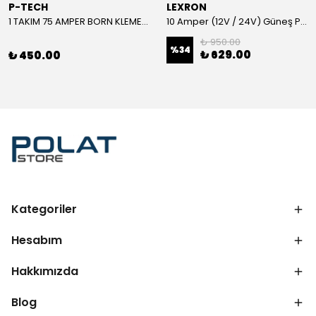
P-TECH
LEXRON
1 TAKIM 75 AMPER BORN KLEMENS (KIRMIZI-SİYAH)
10 Amper (12V / 24V) Güneş Paneli Şarj Kontrol Cihazı
₺ 950.00
%
34
₺ 629.00
₺ 450.00
Kategoriler
Hesabım
Hakkımızda
Blog