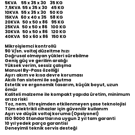
5KVA 55 x 35 x 30 35 KG
7,5KVA 55 x 35 x 30 45 KG
10KVA 55 x 35 x 30 50 KG
15KVA 60 x 40 x 35 58 KG
20KVA 50 x 50 x 86 95 KG
25KVA 50 x 50 x 86 100 KG
30KVA 50 x 50 x 86 120 KG
40KVA 50 x 60 x 86 150 KG
Mikroişlemci kontrollü
90 V/sn. voltaj düzeltme hızı
Doğrusal olmayan yükleri sürebilme
Geniş güç ve gerilim aralığı
Yüksek verim, sessiz çalışma
Manuel By-Pass özelliği
Aşırı akım ve kısa devre koruması
Akıllı fan sistemi ile soğutma
Estetik ve ergonomik tasarım, küçük boyut, uzun
ömür
Kaliteli malzeme ile kompakt yapıda üretim, minimum
arıza riski
Toz, nem, titreşimden etkilenmeyen şase teknolojisi
Tüm elektrikli cihazlar için güvenilir kullanım
Aşırı ve düşük voltaj koruma (Opsiyonel)
ISO 9000 Standartlarına uygun 2 yıl tam garanti
10 yıl yedek parça garantisi
Deneyimli teknik servis desteği