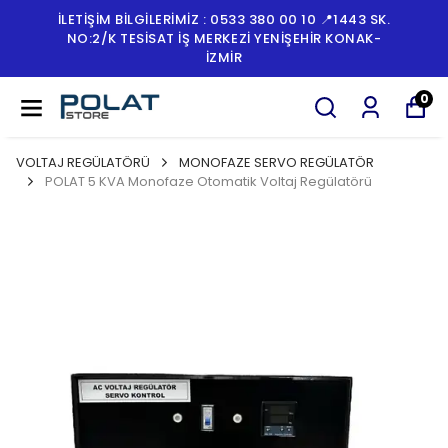
LERİMİZ : 0533 380 00 10 📍1443 SK.
İLETİŞİM BİLGİ
SAT İŞ MERKEZI YENIŞEHIR KONAK-
NO:2/K TESI
İZMİR
0
VOLTAJ REGÜLATÖRÜ
MONOFAZE SERVO REGÜLATÖR
POLAT 5 KVA Monofaze Otomatik Voltaj Regülatörü