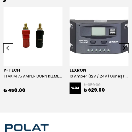
P-TECH
LEXRON
1 TAKIM 75 AMPER BORN KLEMENS (KIRMIZI-SİYAH)
10 Amper (12V / 24V) Güneş Paneli Şarj Kontrol Cihazı
₺ 950.00
%
34
₺ 629.00
₺ 450.00