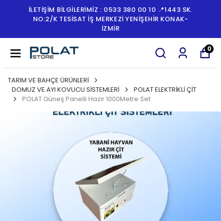
İLETİŞİM BİLGİLERİMİZ : 0533 380 00 10 📍1443 SK.
NO:2/K TESISAT İŞ MERKEZI YENIŞEHIR KONAK-
İZMİR
0
TARIM VE BAHÇE ÜRÜNLERİ
DOMUZ VE AYI KOVUCU SİSTEMLERİ
POLAT ELEKTRİKLİ ÇİT
POLAT Güneş Panelli Hazır 1000Metre Set