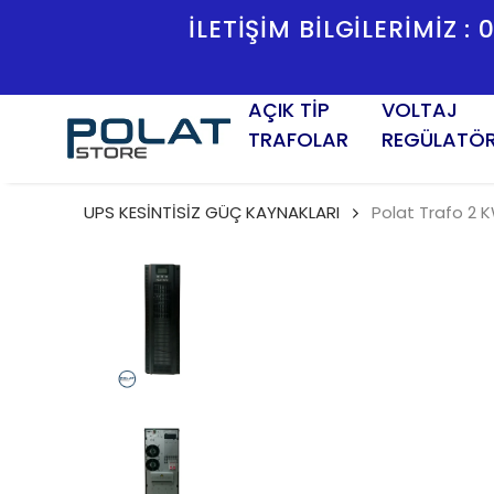
O:2/K TESISAT İŞ MERKEZI YENIŞEHIR
AÇIK TİP
VOLTAJ
TRAFOLAR
REGÜLATÖ
UPS KESİNTİSİZ GÜÇ KAYNAKLARI
Polat Trafo 2 