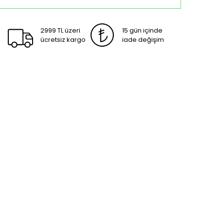
2999 TL üzeri
15 gün içinde
ücretsiz kargo
iade değişim