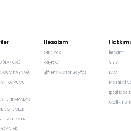
iler
Hesabım
Hakkım
Giriş Yap
İletişim
EGÜLATÖRÜ
Kayıt Ol
S.S.S
& GÜÇ KAYNAĞI
Şifremi Kurtar Sayfası
FAQ
 AYI KOVUCU
Mesafeli S
İptal İade K
SAT EKİPMANLARI
Gizlilik Poli
E SİSTEMLERİ
Jİ SİSTEMLERİ
TARYALAR