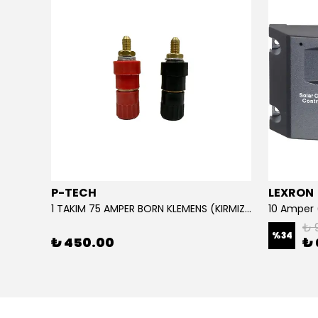
P-TECH
LEXRON
220 Giriş - 110 Çıkış Çevirici Trafo Converter (3 KVA) IP TİP
1 TAKIM 75 AMPER BORN KLEMENS (KIRMIZI-SİYAH)
₺ 
%
34
₺ 450.00
₺ 