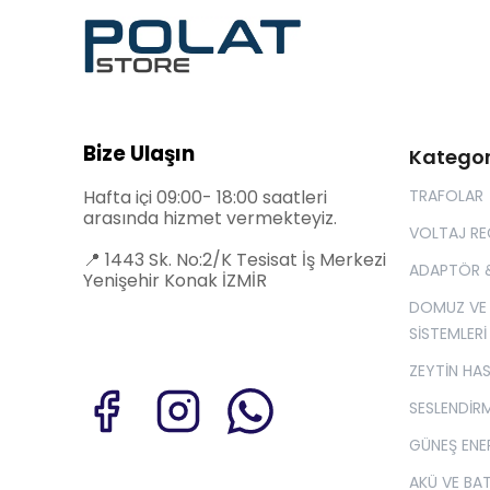
Bize Ulaşın
Kategor
Hafta içi 09:00- 18:00 saatleri
TRAFOLAR
arasında hizmet vermekteyiz.
VOLTAJ R
📍
1443 Sk. No:2/K Tesisat İş Merkezi
ADAPTÖR 
Yenişehir Konak İZMİR
DOMUZ VE
SİSTEMLERİ
ZEYTİN HA
SESLENDİRM
GÜNEŞ ENER
AKÜ VE BA