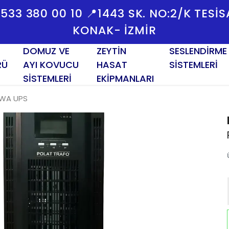
İLETİŞİM BİLG
DOMUZ VE
ZEYTİN
SESLENDİRME
RÜ
AYI KOVUCU
HASAT
SİSTEMLERİ
SİSTEMLERİ
EKİPMANLARI
KWA UPS