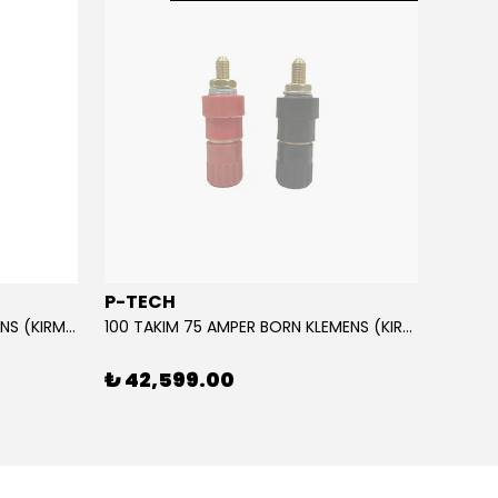
P-TECH
POLA
10 TAKIM 75 AMPER BORN KLEMENS (KIRMIZI-SİYAH)
100 TAKIM 75 AMPER BORN KLEMENS (KIRMIZI-SİYAH)
₺ 42,599.00
₺ 69