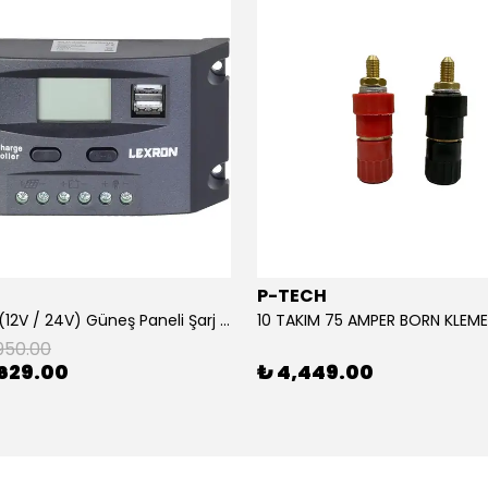
P-TECH
10 Amper (12V / 24V) Güneş Paneli Şarj Kontrol Cihazı
950.00
629.00
₺ 4,449.00