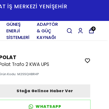
İLERİMİZ : 0533 380 00 10 📍1443 SK. N
KONAK- İZMİR
GÜNEŞ
ADAPTÖR
0
ENERJİ
& GÜÇ
SİSTEMLERİ
KAYNAĞI
POLAT
Polat Trafo 2 KWA UPS
Ürün Kodu
:
M2SSQHBR4P
Stoğa Gelince Haber Ver
WHATSAPP