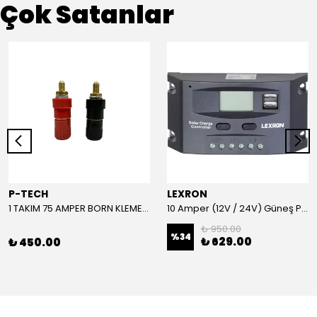
Çok Satanlar
P-TECH
LEXRON
1 TAKIM 75 AMPER BORN KLEMENS (KIRMIZI-SİYAH)
10 Amper (12V / 24V) Güneş Paneli Şarj Kontrol Cihazı
₺ 950.00
%
34
₺ 629.00
₺ 450.00