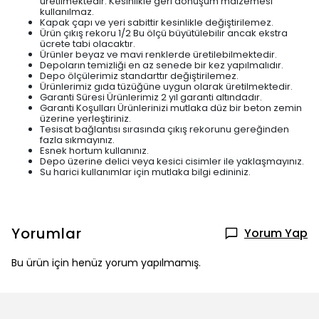
üretilmektedir. Kesinlikle geri dönüşüm malzemesi
kullanılmaz.
Kapak çapı ve yeri sabittir kesinlikle değiştirilemez.
Ürün çıkış rekoru 1/2 Bu ölçü büyütülebilir ancak ekstra
ücrete tabi olacaktır.
Ürünler beyaz ve mavi renklerde üretilebilmektedir.
Depoların temizliği en az senede bir kez yapılmalıdır.
Depo ölçülerimiz standarttır değiştirilemez.
Ürünlerimiz gıda tüzüğüne uygun olarak üretilmektedir.
Garanti Süresi Ürünlerimiz 2 yıl garanti altındadır.
Garanti Koşulları Ürünlerinizi mutlaka düz bir beton zemin
üzerine yerleştiriniz.
Tesisat bağlantısı sırasında çıkış rekorunu gereğinden
fazla sıkmayınız.
Esnek hortum kullanınız.
Depo üzerine delici veya kesici cisimler ile yaklaşmayınız.
Su harici kullanımlar için mutlaka bilgi edininiz.
Yorumlar
Yorum Yap
Bu ürün için henüz yorum yapılmamış.