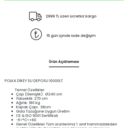
2999 TL üzeri ücretsiz kargo
15 gün içinde iade değişim
Ürün Açıklaması
POLKA DİKEY SU DEPOSU 10000LT
Temel Özellikler
Çap (Genişlik) : Ø240 cm
Yükseklik: 270 cm
Ağırlık: 180 kg
Kapak Çapı : 38cm
Gıda Tüzüğüne Uygun Üretim
CE & ISO 9001 Sertifikalı
-5<°C<+60
Genel Özellikler Tüm ürünlerimiz 1. sınıf hammaddeden