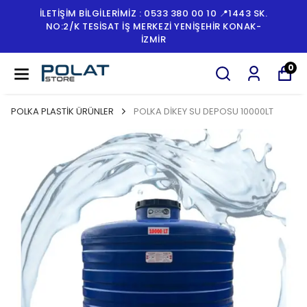
İLETİŞİM BİLGİLERİMİZ : 0533 380 00 10 📍1443 SK.
NO:2/K TESISAT İŞ MERKEZI YENIŞEHIR KONAK-
İZMİR
0
POLKA PLASTİK ÜRÜNLER
POLKA DİKEY SU DEPOSU 10000LT