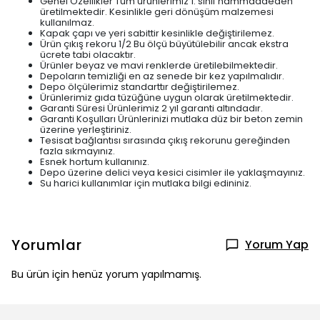
Genel Özellikler Tüm ürünlerimiz 1. sınıf hammaddeden
üretilmektedir. Kesinlikle geri dönüşüm malzemesi
kullanılmaz.
Kapak çapı ve yeri sabittir kesinlikle değiştirilemez.
Ürün çıkış rekoru 1/2 Bu ölçü büyütülebilir ancak ekstra
ücrete tabi olacaktır.
Ürünler beyaz ve mavi renklerde üretilebilmektedir.
Depoların temizliği en az senede bir kez yapılmalıdır.
Depo ölçülerimiz standarttır değiştirilemez.
Ürünlerimiz gıda tüzüğüne uygun olarak üretilmektedir.
Garanti Süresi Ürünlerimiz 2 yıl garanti altındadır.
Garanti Koşulları Ürünlerinizi mutlaka düz bir beton zemin
üzerine yerleştiriniz.
Tesisat bağlantısı sırasında çıkış rekorunu gereğinden
fazla sıkmayınız.
Esnek hortum kullanınız.
Depo üzerine delici veya kesici cisimler ile yaklaşmayınız.
Su harici kullanımlar için mutlaka bilgi edininiz.
Yorumlar
Yorum Yap
Bu ürün için henüz yorum yapılmamış.