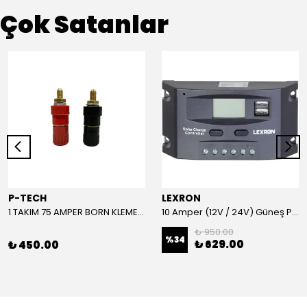
Çok Satanlar
P-TECH
LEXRON
1 TAKIM 75 AMPER BORN KLEMENS (KIRMIZI-SİYAH)
10 Amper (12V / 24V) Güneş Paneli Şarj Kontrol Cihazı
₺ 950.00
%
34
₺ 629.00
₺ 450.00