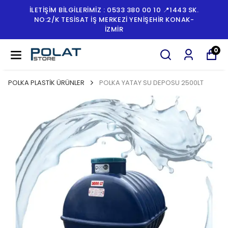
1443 SK.
İLETİŞİM BİLGİLERİMİZ : 0533 380 00 10 
 KONAK-
NO:2/K TESISAT İŞ MERKEZI YENIŞEHIR
İZMİR
0
POLKA PLASTİK ÜRÜNLER
POLKA YATAY SU DEPOSU 2500LT