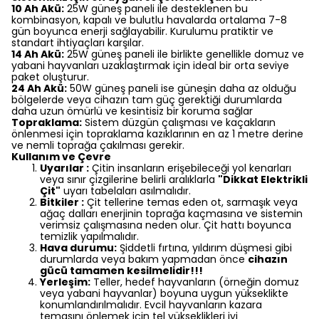
10 Ah Akü:
25W güneş paneli ile desteklenen bu
kombinasyon, kapalı ve bulutlu havalarda ortalama 7-8
gün boyunca enerji sağlayabilir. Kurulumu pratiktir ve
standart ihtiyaçları karşılar.
14 Ah Akü:
25W güneş paneli ile birlikte genellikle domuz ve
yabani hayvanları uzaklaştırmak için ideal bir orta seviye
paket oluşturur.
24 Ah Akü:
50W güneş paneli ise güneşin daha az olduğu
bölgelerde veya cihazın tam güç gerektiği durumlarda
daha uzun ömürlü ve kesintisiz bir koruma sağlar
Topraklama:
Sistem düzgün çalışması ve kaçakların
önlenmesi için topraklama kazıklarının en az 1 metre derine
ve nemli toprağa çakılması gerekir.
Kullanım ve Çevre
Uyarılar :
Çitin insanların erişebileceği yol kenarları
veya sınır çizgilerine belirli aralıklarla
"Dikkat Elektrikli
Çit"
uyarı tabelaları asılmalıdır.
Bitkiler :
Çit tellerine temas eden ot, sarmaşık veya
ağaç dalları enerjinin toprağa kaçmasına ve sistemin
verimsiz çalışmasına neden olur. Çit hattı boyunca
temizlik yapılmalıdır.
Hava durumu:
Şiddetli fırtına, yıldırım düşmesi gibi
durumlarda veya bakım yapmadan önce
cihazın
gücü tamamen kesilmelidir!!!
Yerleşim:
Teller, hedef hayvanların (örneğin domuz
veya yabani hayvanlar) boyuna uygun yükseklikte
konumlandırılmalıdır. Evcil hayvanların kazara
temasını önlemek için tel yükseklikleri iyi