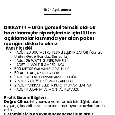
Ürün Açıklaması
DİKKAT!!! – Ürün görseli temsili olarak
hazırlanmıştır siparişleriniz için lütfen
açıklamalar kısmında yer alan paket
içeriğini dikkate alınız.
PAKET İÇERİĞİ
1 ADET 20.000 METRE TESİRLİ ELEKTRİZATÖR (Kontrol
Üniteli Gece Gündüz Sensörlü)
1 Adet 25 WATT GÜNEŞ PANELİ
1 ADET 12 VOLT 9 AMPER AKÜ
500 METRE GALVANİZ ÖRGÜLÜ İP
50 ADET AHŞAP İZOLATÖR
1 ADET METAL TOPRAKLAMA ÇUBUĞU
2 ADET 2X0.75 BAĞLANTI KABLOSU
2 ADET “DİKKAT ELEKTRİKLİ ÇİT” UYARI LEVHASI
1 ADET KULLANIM VE MONTAJ KLAVUZU
Pratik Sistem Bilgileri
Doğru Cihaz
: İhtiyacınıza ve korumak istediğiniz alana
uygun, çıkış voltajı yasal sınırları aşmayan cihazları tercih
edin.
Sisteminiz için en uygun seçenekler şunlardır: