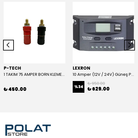
P-TECH
LEXRON
1 TAKIM 75 AMPER BORN KLEMENS (KIRMIZI-SİYAH)
10 Amper (12V / 24V) Güneş Paneli Şarj Kontrol Cihazı
₺ 950.00
%
34
₺ 629.00
₺ 450.00