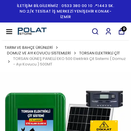
İLETİŞİM BİLGİLERİMİZ : 0533 380 00 10 📍1443 SK.
NO:2/K TESISAT İŞ MERKEZI YENIŞEHIR KONAK-
İZMİR
0
TARIM VE BAHÇE ÜRÜNLERİ
DOMUZ VE AYI KOVUCU SİSTEMLERİ
TORSAN ELEKTRİKLİ ÇİT
TORSAN GÜNEŞ PANELLİ EKO 500 Elektrikli Çit Sistemi ( Domuz
- Ayı Kovucu ) 500MT