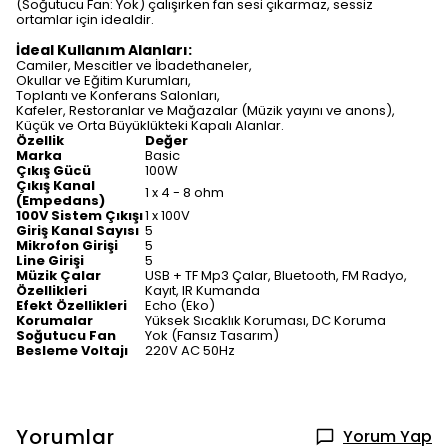
(Soğutucu Fan: Yok) çalışırken fan sesi çıkarmaz, sessiz
ortamlar için idealdir.
İdeal Kullanım Alanları:
Camiler, Mescitler ve İbadethaneler,
Okullar ve Eğitim Kurumları,
Toplantı ve Konferans Salonları,
Kafeler, Restoranlar ve Mağazalar (Müzik yayını ve anons),
Küçük ve Orta Büyüklükteki Kapalı Alanlar.
Özellik
Değer
Marka
Basic
Çıkış Gücü
100W
Çıkış Kanal
1 x 4 - 8 ohm
(Empedans)
100V Sistem Çıkışı
1 x 100V
Giriş Kanal Sayısı
5
Mikrofon Girişi
5
Line Girişi
5
Müzik Çalar
USB + TF Mp3 Çalar, Bluetooth, FM Radyo,
Özellikleri
Kayıt, IR Kumanda
Efekt Özellikleri
Echo (Eko)
Korumalar
Yüksek Sıcaklık Koruması, DC Koruma
Soğutucu Fan
Yok (Fansız Tasarım)
Besleme Voltajı
220V AC 50Hz
Yorumlar
Yorum Yap