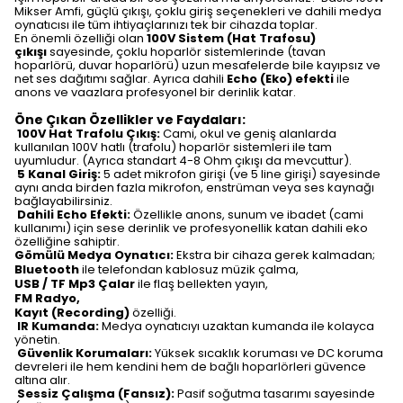
Mikser Amfi, güçlü çıkışı, çoklu giriş seçenekleri ve dahili medya
oynatıcısı ile tüm ihtiyaçlarınızı tek bir cihazda toplar.
En önemli özelliği olan
100V Sistem (Hat Trafosu)
çıkışı
sayesinde, çoklu hoparlör sistemlerinde (tavan
hoparlörü, duvar hoparlörü) uzun mesafelerde bile kayıpsız ve
net ses dağıtımı sağlar. Ayrıca dahili
Echo (Eko) efekti
ile
anons ve vaazlara profesyonel bir derinlik katar.
Öne Çıkan Özellikler ve Faydaları:
100V Hat Trafolu Çıkış:
Cami, okul ve geniş alanlarda
kullanılan 100V hatlı (trafolu) hoparlör sistemleri ile tam
uyumludur. (Ayrıca standart 4-8 Ohm çıkışı da mevcuttur).
5 Kanal Giriş:
5 adet mikrofon girişi (ve 5 line girişi) sayesinde
aynı anda birden fazla mikrofon, enstrüman veya ses kaynağı
bağlayabilirsiniz.
Dahili Echo Efekti:
Özellikle anons, sunum ve ibadet (cami
kullanımı) için sese derinlik ve profesyonellik katan dahili eko
özelliğine sahiptir.
Gömülü Medya Oynatıcı:
Ekstra bir cihaza gerek kalmadan;
Bluetooth
ile telefondan kablosuz müzik çalma,
USB / TF Mp3 Çalar
ile flaş bellekten yayın,
FM Radyo,
Kayıt (Recording)
özelliği.
IR Kumanda:
Medya oynatıcıyı uzaktan kumanda ile kolayca
yönetin.
Güvenlik Korumaları:
Yüksek sıcaklık koruması ve DC koruma
devreleri ile hem kendini hem de bağlı hoparlörleri güvence
altına alır.
Sessiz Çalışma (Fansız):
Pasif soğutma tasarımı sayesinde