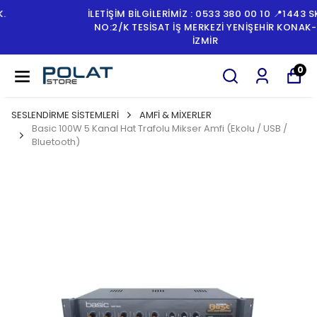
İLETİŞİM BİLGİLERİMİZ : 0533 380 00 10 📍1443 SK.
NO:2/K TESISAT İŞ MERKEZI YENIŞEHIR KONAK-
İZMİR
0
SESLENDİRME SİSTEMLERİ
AMFİ & MİXERLER
Basic 100W 5 Kanal Hat Trafolu Mikser Amfi (Ekolu / USB /
Bluetooth)