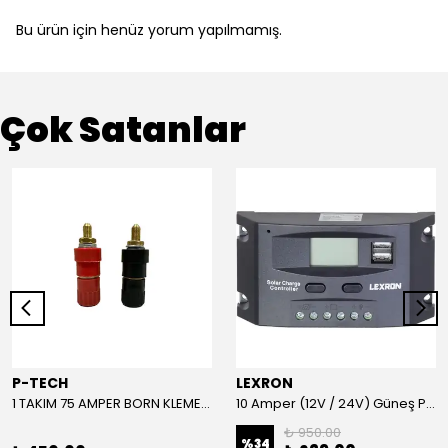
Bu ürün için henüz yorum yapılmamış.
Çok Satanlar
P-TECH
LEXRON
1 TAKIM 75 AMPER BORN KLEMENS (KIRMIZI-SİYAH)
10 Amper (12V / 24V) Güneş Paneli Şarj Kontrol Cihazı
₺ 950.00
%
34