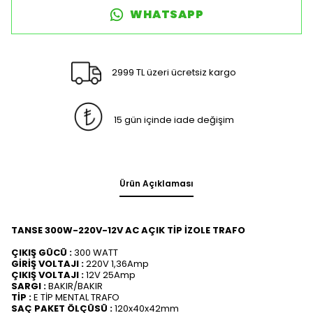
WHATSAPP
2999 TL üzeri ücretsiz kargo
15 gün içinde iade değişim
Ürün Açıklaması
TANSE 300W-220V-12V AC AÇIK TİP İZOLE TRAFO
ÇIKIŞ GÜCÜ :
300 WATT
GİRİŞ VOLTAJI :
220V 1,36Amp
ÇIKIŞ VOLTAJI :
12V 25Amp
SARGI :
BAKIR/BAKIR
TİP :
E TİP MENTAL TRAFO
SAÇ PAKET ÖLÇÜSÜ :
120x40x42mm