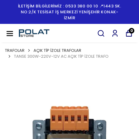
3 SK.
İLETİŞİM BİLGİLERİMİZ : 0533 380 00 10 📍144
AK-
NO:2/K TESISAT İŞ MERKEZI YENIŞEHIR KON
İZMİR
0
TRAFOLAR
AÇIK TİP İZOLE TRAFOLAR
TANSE 300W-220V-12V AC AÇIK TİP İZOLE TRAFO