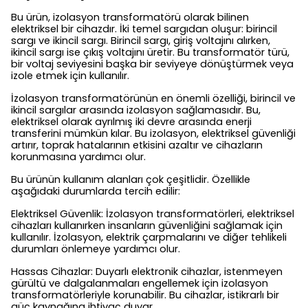
Bu ürün, izolasyon transformatörü olarak bilinen
elektriksel bir cihazdır. İki temel sargıdan oluşur: birincil
sargı ve ikincil sargı. Birincil sargı, giriş voltajını alırken,
ikincil sargı ise çıkış voltajını üretir. Bu transformatör türü,
bir voltaj seviyesini başka bir seviyeye dönüştürmek veya
izole etmek için kullanılır.
İzolasyon transformatörünün en önemli özelliği, birincil ve
ikincil sargılar arasında izolasyon sağlamasıdır. Bu,
elektriksel olarak ayrılmış iki devre arasında enerji
transferini mümkün kılar. Bu izolasyon, elektriksel güvenliği
artırır, toprak hatalarının etkisini azaltır ve cihazların
korunmasına yardımcı olur.
Bu ürünün kullanım alanları çok çeşitlidir. Özellikle
aşağıdaki durumlarda tercih edilir:
Elektriksel Güvenlik: İzolasyon transformatörleri, elektriksel
cihazları kullanırken insanların güvenliğini sağlamak için
kullanılır. İzolasyon, elektrik çarpmalarını ve diğer tehlikeli
durumları önlemeye yardımcı olur.
Hassas Cihazlar: Duyarlı elektronik cihazlar, istenmeyen
gürültü ve dalgalanmaları engellemek için izolasyon
transformatörleriyle korunabilir. Bu cihazlar, istikrarlı bir
güç kaynağına ihtiyaç duyar.