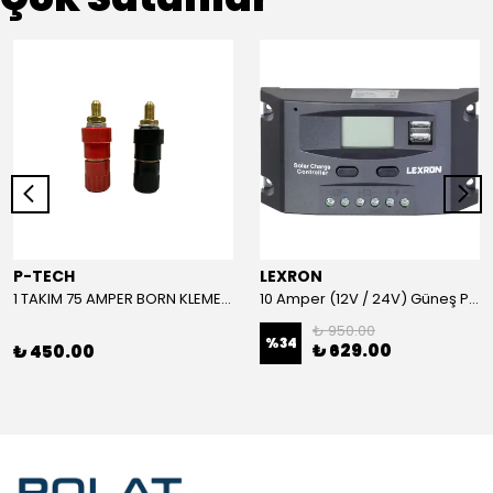
P-TECH
LEXRON
1 TAKIM 75 AMPER BORN KLEMENS (KIRMIZI-SİYAH)
10 Amper (12V / 24V) Güneş Paneli Şarj Kontrol Cihazı
₺ 950.00
%
34
₺ 629.00
₺ 450.00