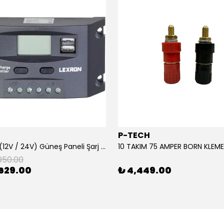
P-TECH
10 Amper (12V / 24V) Güneş Paneli Şarj Kontrol Cihazı
950.00
629.00
₺ 4,449.00