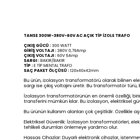
TANSE 300W-380V-60V AC AÇIK TİP İZOLE TRAFO
ÇIKIŞ GÜCÜ :
300 WATT
GİRİŞ VOLTAJI :
380V 0,79Amp
ÇIKIŞ VOLTAJI :
60V 5Amp
SARGI :
BAKIR/BAKIR
TİP :
E TİP MENTAL TRAFO
SAÇ PAKET ÖLÇÜSÜ :
120x40x42mm
Bu ürün, izolasyon transformatörü olarak bilinen elektriks
sargı ise çıkış voltajını üretir. Bu transformatör türü
İzolasyon transformatörünün en önemli özelliği, birinc
transferini mümkün kılar. Bu izolasyon, elektriksel güv
Bu ürünün kullanım alanları çok çeşitlidir. Özellikle a
Elektriksel Güvenlik: İzolasyon transformatörleri, elekt
tehlikeli durumları önlemeye yardımcı olur.
Hassas Cihazlar: Duyarlı elektronik cihazlar, istenmey