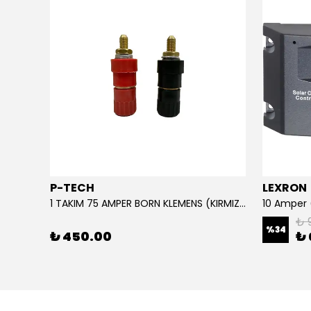
P-TECH
LEXRON
220 Giriş - 110 Çıkış Çevirici Trafo Converter (3 KVA) IP TİP
1 TAKIM 75 AMPER BORN KLEMENS (KIRMIZI-SİYAH)
₺ 
%
34
₺ 450.00
₺ 