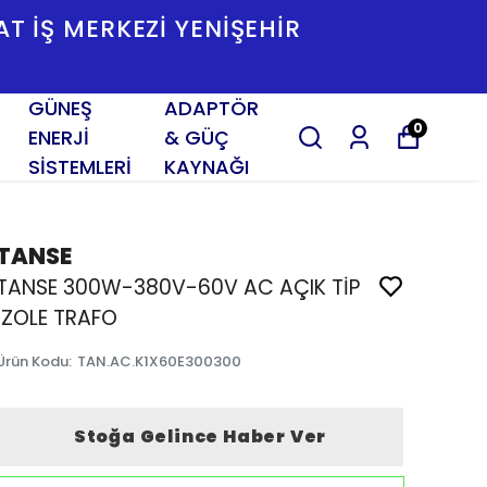
3 SK. NO:2/K TESISAT İŞ MERKEZI YENIŞE
İZMİR
GÜNEŞ
ADAPTÖR
0
ENERJİ
& GÜÇ
SİSTEMLERİ
KAYNAĞI
TANSE
TANSE 300W-380V-60V AC AÇIK TİP
İZOLE TRAFO
Ürün Kodu
:
TAN.AC.K1X60E300300
Stoğa Gelince Haber Ver