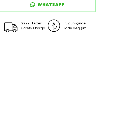
WHATSAPP
2999 TL üzeri
15 gün içinde
ücretsiz kargo
iade değişim