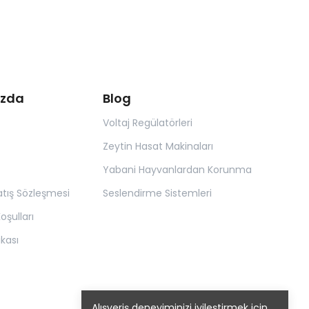
ızda
Blog
Voltaj Regülatörleri
Zeytin Hasat Makinaları
Yabani Hayvanlardan Korunma
atış Sözleşmesi
Seslendirme Sistemleri
oşulları
tikası
Alışveriş deneyiminizi iyileştirmek için