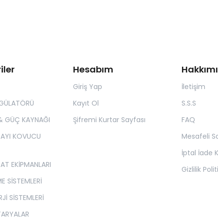
iler
Hesabım
Hakkım
Giriş Yap
İletişim
EGÜLATÖRÜ
Kayıt Ol
S.S.S
& GÜÇ KAYNAĞI
Şifremi Kurtar Sayfası
FAQ
 AYI KOVUCU
Mesafeli S
İptal İade K
SAT EKİPMANLARI
Gizlilik Poli
E SİSTEMLERİ
Jİ SİSTEMLERİ
TARYALAR