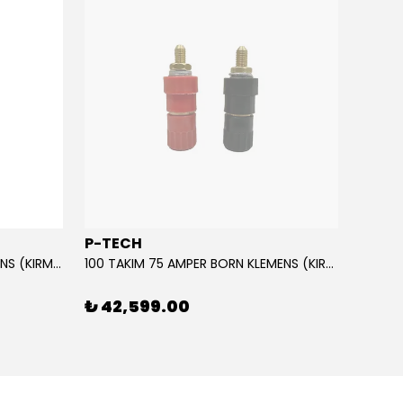
P-TECH
POLA
10 TAKIM 75 AMPER BORN KLEMENS (KIRMIZI-SİYAH)
100 TAKIM 75 AMPER BORN KLEMENS (KIRMIZI-SİYAH)
₺ 42,599.00
₺ 69