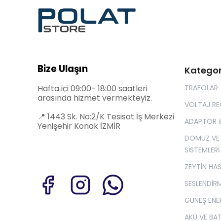
Bize Ulaşın
Kategor
Hafta içi 09:00- 18:00 saatleri
TRAFOLAR
arasında hizmet vermekteyiz.
VOLTAJ R
📍
1443 Sk. No:2/K Tesisat İş Merkezi
ADAPTÖR 
Yenişehir Konak İZMİR
DOMUZ VE
SİSTEMLERİ
ZEYTİN HA
SESLENDİRM
GÜNEŞ ENER
AKÜ VE BA