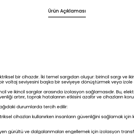
Ürün Açıklaması
el bir cihazdır. İki temel sargıdan oluşur: birincil sargı ve ikincil s
, bir voltaj seviyesini başka bir seviyeye dönüştürmek veya izole e
il ve ikincil sargılar arasında izolasyon sağlamasıdır. Bu, elektr
enliği artırır, toprak hatalarının etkisini azaltır ve cihazların k
şağıdaki durumlarda tercih edilir:
riksel cihazları kullanırken insanların güvenliğini sağlamak için k
en gürültü ve dalgalanmaları engellemek için izolasyon transforma