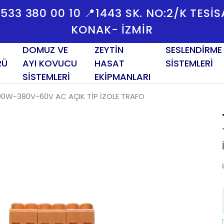
İM BİLGİLERİMİZ : 0533 380 00 10 📍144
KONAK- 
DOMUZ VE
ZEYTİN
SESLENDİRME
RÜ
AYI KOVUCU
HASAT
SİSTEMLERİ
SİSTEMLERİ
EKİPMANLARI
00W-380V-60V AC AÇIK TİP İZOLE TRAFO